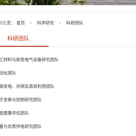
前位置：
首页
>
科学研究
>
科研团队
科研团队
工材料与新型电气设备研究团队
动化团队
源发电、并网及高效利用团队
子变换与控制研究团队
能健康评估团队
量与优质供电研究团队