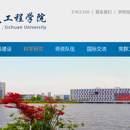
ENGLISH
联系我们
学院信箱
科建设
科学研究
师资队伍
国际交流
党群