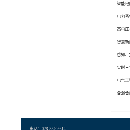
智能电
电力系
高电压
智慧新
感知、
实时三
电气工
含混合
电话：028-85405614