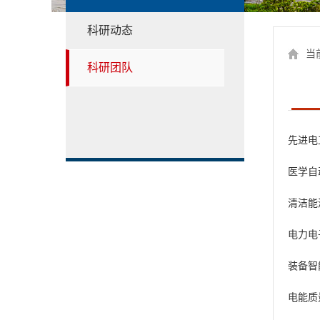
科研动态
当
科研团队
先进电
医学自
清洁能
电力电
装备智
电能质