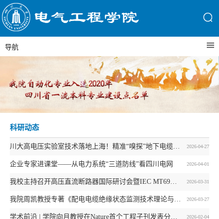
导航
科研动态
川大高电压实验室技术落地上海！精准“嗅探”地下电缆隐患，为城市能源安全赋能
2026-04-27
企业专家进课堂——从电力系统“三道防线”看四川电网
2026-04-01
我校主持召开高压直流断路器国际研讨会暨IEC MT69工作组会议
2026-03-31
我院周凯教授专著《配电电缆绝缘状态监测技术理论与实践》正式出版
2026-03-27
学术前沿 | 学院向月教授在Nature首个工程子刊发表分布式能源智能规划研究成果
2026-02-04