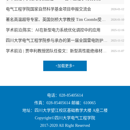
电气工程学院国家自然科学基金项目申报交流会
2026-01-12
著名高温超导专家、英国剑桥大学教授 Tim Coombs受聘四川大学客座教授
2026-01-10
学术前沿|陈实：AI在新型电力系统优化调控中的应用
2025-12-16
四川大学电气工程学院参与承办的第一届全国雷电防护大会（CLPC 2025）在蓉召开
2025-11-12
学术前沿 | 贾申利教授团队任俊文：新型高性能绝缘材料助力未来科技
2025-11-07
+加载更多+
电话：028-85405614
传真：028-85405614 邮编：610065
地址：四川大学望江校区基础教学大楼 A座二楼
Copyright©四川大学电气工程学院
2017-2020 All Right Reserved