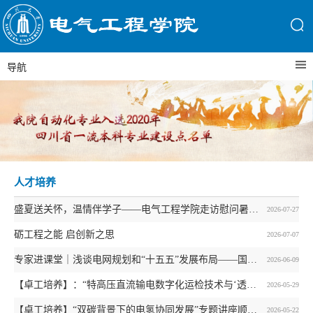
导航
人才培养
盛夏送关怀，温情伴学子——电气工程学院走访慰问暑期留校学生
2026-07-27
砺工程之能 启创新之思
2026-07-07
专家进课堂｜浅谈电网规划和“十五五”发展布局——国网西南分部发展部沈力高级工程师走进《调度自动化及信息管理系统》课程
2026-06-09
【卓工培养】：“特高压直流输电数字化运检技术与‘透明’换流站建设实践”专题讲座顺利举行
2026-05-29
【卓工培养】“双碳背景下的电氢协同发展”专题讲座顺利举行
2026-05-22