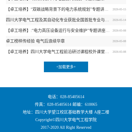
【卓工培养】“双碳战略背景下的电力系统规划”专题讲座顺利举行
2026-05-15
四川大学电气工程及其自动化专业获批全国首批专业与标准化教育融合试点项目
2026-05-14
【卓工培养】:“电力高压设备运行与安全维护”专题讲座顺利举行
2026-05-08
卓工榜样传经验 电气后浪续华章
2026-05-08
【卓工培养】四川大学电气工程前沿研讨课程校外课堂：国网四川省电力公司电科院学习活动顺利开展
2026-05-08
+加载更多+
电话：028-85405614
传真：028-85405614 邮编：610065
地址：四川大学望江校区基础教学大楼 A座二楼
Copyright©四川大学电气工程学院
2017-2020 All Right Reserved