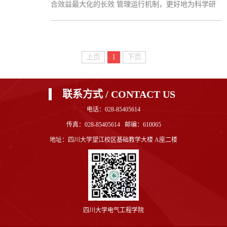
合效益最大化的长效 管理运行机制，更好地为科学研
究、为学生尤其是本科生尽早 “进实验室，进科研团
队，进课题组”创造更多的实验设备等 实践创新资源条
件，学校制定了《实验仪器设备开放共享管理 办法
（试行）》，现印发给你们，请遵照执行。 附件：实
上页
1
下页
验仪器设备开放共享管理办法（试行）
联系方式 / CONTACT US
电话：028-85405614
传真：028-85405614 邮编：610065
地址：四川大学望江校区基础教学大楼 A座二楼
四川大学电气工程学院