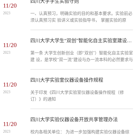
学研究 生产试验 技术开发的教学或科研实体 第三条 高
四川大学学生实验守则
11/20
等学校实验室 必须努力贯彻国家的教育方针 保证完成
2023
一、认真预习，明确实验的目的和基本要求。实验前必
实验教学任务 不 断提高实验教学水平 根据需要与可能
须认真预习实 验讲义或实验指导书， 掌握实验的原
积极开展科学研究 生产试验和技术开发工作 为 经济建
理、方法、步骤；了解有关仪 器的性能、配置；熟悉
设与社会发展服务
其操作规程及安全注意事项。综合开放性实验 项目，
必须在实验教师的指导下拟定出正确的实验方案。
四川大学大学生“双创”智能化自主实验室建设及运行管理办法
11/20
二、严格遵守操作规程，科学进行实验。实验过程中必
2023
第一条 大学生创新创业（即“双创”）智能化自主实验室
须听从实验教 师和实验技术人员的指导；切实做到独
建 设，是学校“双一流”建设与办一流本科的必然要求与
立思考、科学操作、细致观察、 如实记录。自觉培养
重要任务， 是创新实验室建设及运行管理模式、提高
严谨、求是的科学作风。积极参与实验教学改革， 提
实验室运行管理效能、加 大开放共享力度、为大学生
倡树立生动活泼、刻苦钻研、善于探索、勇于创新、积
提供自主设计和实施异想天开的创新创 业实验条件的
四川大学实验室仪器设备操作规程
极学习的学 风。
11/20
重要举措。 第二条 大学生“双创”智能化自主实验室是
2023
关于印发《四川大学实验室仪器设备操作规程（修
以物联网、互联 网+、智能传感与控制、生物识别、大
订）》的通知
数据分析与挖掘、三维可视 化仿真等技术作为支撑，
实现实验教学、实验室运行、仪器设备开 放共享、实
验室安全环保等智能化管理。
四川大学实验仪器设备开放共享管理办法
11/20
2023
校内各相关单位： 为进一步加强构建实验仪器设备综