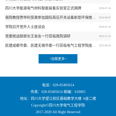
四川大学能源电气材料智能装备实验室正式揭牌
2024-07-16
我院教授贾申利受邀参加国际高压开关设备新型环保绝缘与灭弧技术论坛
2024-06-07
学院召开党外人士座谈会
2024-01-10
党委统战部部长王金友一行莅临我院调研
2023-11-25
民建成都市委、民建无锡市委一行莅临电气工程学院座谈交流
2023-09-26
+加载更多+
电话：028-85405614
传真：028-85405614 邮编：610065
地址：四川大学望江校区基础教学大楼 A座二楼
Copyright©四川大学电气工程学院
2017-2020 All Right Reserved