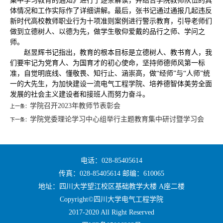
集中学习教育的通知》进行了逐条解读，并结合学院教师队伍的具
体情况和工作实际作了详细讲解。最后，张书记通过通报几起违反
新时代高校教师职业行为十项准则案例进行警示教育，引导老师们
做到立德树人、以德为先，做学生敬仰爱戴的品行之师、学问之
师。
赵昱辉书记指出，教育的根本目标是立德树人、教书育人，我
们要牢记为党育人、为国育才的初心使命，坚持师德师风第一标
准，自觉明底线、懂敬畏、知行止、涵崇高，做“经师”与“人师”统
一的大先生，为加快建设一流电气工程学院、培养德智体美劳全面
发展的社会主义建设者和接班人而努力奋斗。
学院召开2023年教师节表彰会
上一条：
学院党委理论学习中心组举行主题教育集中研讨暨学习会
下一条：
电话：028-85405614
传真：028-85405614 邮编：610065
地址：四川大学望江校区基础教学大楼 A座二楼
Copyright©四川大学电气工程学院
2017-2020 All Right Reserved