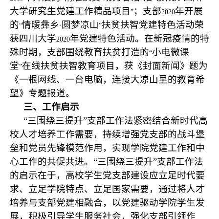
大学研究生党建工作精品项目
；支部
年开展
”
2020
的
情暖彝乡
圆梦凉山
扶贫扶智党建特色活动荣
“
·
”
获四川大学
年党建特色活动。在新冠疫情的特
2020
殊时期，支部围绕教育扶贫打造的
小电微课
“
堂
在线扶贫扶智教育项目，获《封面新闻》题为
”
《一根网线、一台电脑，连接大凉山里的教育希
望》专题报道。
三、工作启示
“三围绕三提升”支部工作法紧密结合新时代高
校人才培养工作需要，持续增强党支部的战斗堡
垒和党员先锋模范作用，实现学院党建工作和中
心工作的共促共进。“三围绕三提升”支部工作法
的启示在于，高校学生党支部建设应立足时代要
求、立足学院特点、立足国家需要，通过将人才
培养与支部党建相融合，以党建驱动学院学生发
展，积极引导学生服务社会，强化支部引领作