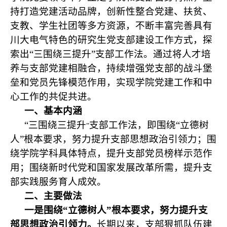
持打造党建活动品牌，创新性整合党建、扶贫、
支教、学生社团等多方资源，不断丰富完善具有
川大电气特色的研究生党支部建设工作方式，探
索出
“
三围绕三提升
”
支部工作法。通过将人才培
养与支部党建相融合，持续增强党支部的战斗堡
垒和党员先锋模范作用，实现学院党建工作和中
心工作的共促共进。
一、基本内涵
“
三围绕三提升
支部工作法，即围绕“立德树
”
人”根本要求，努力提升支部思想政治引领力；围
绕学院学科具体特点，提升支部党员榜样示范作
用；围绕新时代党和国家发展改革所需，提升支
部实践服务育人成效。
二、主要做法
一是围绕“立德树人”根本要求，努力提升支
部思想政治引领力。
长期以来，支部狠抓队伍建