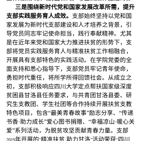
三是围绕新时代党和国家发展改革所需，提升
支部实践服务育人成效。
支部始终坚持以党和国
家发展为新时代支部建设和人才培养之背景，引
导党员同志牢记使命担当，践行奉献精神。尤其
是在近年来党和国家大力推进扶贫的形势下，支
部将党员实践服务育人与精准扶贫工作相融合，
开展具有支部特色的实践活动。在学院党委的全
面支持和悉心指导下，支部党员牢记青年使命，
勇担时代重任，将所学所得回馈社会。从成立之
初，支部积极响应四川大学定点帮扶国家级深度
贫困县甘洛县任务要求，与共青团甘洛县委、研
究生支教团、学生社团等合作持续开展扶贫支教
特色项目，包含“最美青春故事”励志分享、“传递
书香·助力成长”爱心图书捐赠、“幸福凉山·暖心关
爱”系列活动，为脱贫攻坚贡献青春力量。支部
年开展的
精准扶贫
助力甘洛
活动荣获
四川
2019
“
·
”
“