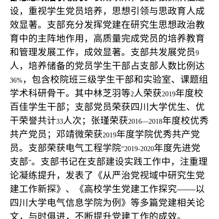
设，重视学生党员培养，思想引领与思政育人成
效显著。支部充分发挥党建在研究生思想政治教
育中的主阵地作用，高质量完成党员的培养教育
和管理发展工作，成效显著。支部共发展党员
9
人，培养储备的党员学生干部占支部人数比例达
，包含校院班三级学生干部和实验室、课题组
36%
学术科研骨干。其中林芝羽等
人荣获
年度校
2
2019
百佳学生干部；支部党员荣获四川大学优生、优
干荣誉共计
人次；张瑾荣获
年度校优秀
33
2016—2018
共产党员；邓靖微荣获
年度学院优秀共产党
2019
员。支部荣获电气工程学院
年度先进党
“2019-2020
支部
。支部书记在支部建设实践工作中，注重理
”
论凝练提升，发表了《从严治党视域中研究生党
建工作新探》、《高校学生党建工作探究——以
四川大学电气信息学院为例》等多篇党建相关论
文，与时俱进，不断提升党建工作的成效。