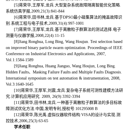
[5]蒋荣华,王厚军,龙兵.大型复杂系统故障隔离智能优化策略.
系统仿真学报,2009,21(3):841-844
[6]蒋荣华,田书林,龙兵.基于DPSO最小碰集算法的掩盖故障识
别.系统工程与电子技术,2009,31(4):997-1001
[7]蒋荣华,王厚军,龙兵.基于离散粒子群算法的测试选择.电子
测量与仪器学报,2008,22(4):11-15
[8]Jiang Ronghua, Long Bing, Wang Houjun. Test selection based
on improved binary particle swarm optimization. Proceedings of IEEE
Conference on Industrial Electronics and Applications, 2007,
Vol.1:1584-1589
[9]Jiang Ronghua, Huang Jianguo, Wang Houjun, Long Bing.
Hidden Faults、Masking Failure Faults and Multiple Faults Diagnosis.
International symposium on test automation & instrumentation, 2008,
Vol.3:1640-1645
[10]蒋荣华,王厚军,刘震,龙兵.复杂电子系统可测性建模方法研
究.计算机应用研究. 2009, 26(9):3392-3394
[11]蒋荣华,田书林,龙兵.一种基于离散粒子群算法的多目标故
障测试优化方法.中国,发明专利,授权号:101295008 B
[12]蒋荣华,陈光禹.虚拟仪器软件结构:VISA的设计与实现.测
控技术,2006,25(3):63-65
学术任职