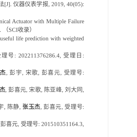
法
[J].
仪器仪表学报
, 2019, 40(05):
ical Actuator with Multiple Failure
5.
（
SCI
收录）
eful life prediction with weighted
受理号
: 202211376286.4,
受理日
:
杰
,
彭宇
,
宋歌
,
彭喜元
,
受理号
:
杰
,
彭喜元
,
宋歌
,
陈亚峰
,
刘大同
,
宇
,
陈静
,
张玉杰
,
彭喜元
,
受理号
:
,
彭喜元
,
受理号
: 201510351164.3,