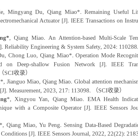
e, Mingyang Du, Qiang Miao*. Remaining Useful Life
ectromechanical Actuator [J]. IEEE Transactions on Inst
ang
*
, Qiang Miao. An Attention-based Multi-Scale Te
J]. Reliability Engineering & System Safety, 2024: 110288
u, Chong Luo, Qiang Miao*. Operation Mode Recognitio
sed on Deep-shallow Fusion Network [J]. IEEE Tran
（
SCI
收录）
g
*
, Jianguo Miao, Qiang Miao. Global attention mechanism
ne [J]. Measurement, 2023, 217: 113098.
（
SCI
收录）
ang
*
, Xingyou Yan, Qiang Miao. EMA Health Indicat
chnique with a Composite Operator [J]. IEEE Sensors Jo
*
,
Qiang
Miao,
Yu
Peng
. Sensing Data-Based Degradati
Conditions [J]. IEEE Sensors Journal, 2022, 22(22): 21