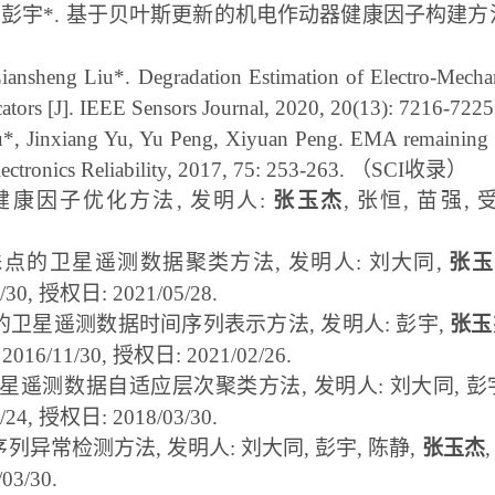
,
彭宇
*.
基于贝叶斯更新的机电作动器健康因子构建方
iansheng Liu*. Degradation Estimation of Electro-Mechan
cators [J]. IEEE Sensors Journal, 2020, 20(13): 7216-722
u*, Jinxiang Yu, Yu Peng, Xiyuan Peng. EMA remaining us
ectronics Reliability, 2017, 75: 253-263.
（
SCI
收录）
线健康因子优化方法
,
发明人
:
张玉杰
,
张恒
,
苗强
,
特殊点的卫星遥测数据聚类方法
,
发明人
:
刘大同
,
张玉
1/30,
授权日
: 2021/05/28.
提取的卫星遥测数据时间序列表示方法
,
发明人
:
彭宇
,
张玉
: 2016/11/30,
授权日
: 2021/02/26.
星遥测数据自适应层次聚类方法
,
发明人
:
刘大同
,
彭
6/24,
授权日
: 2018/03/30.
间序列异常检测方法
,
发明人
:
刘大同
,
彭宇
,
陈静
,
张玉杰
/03/30.