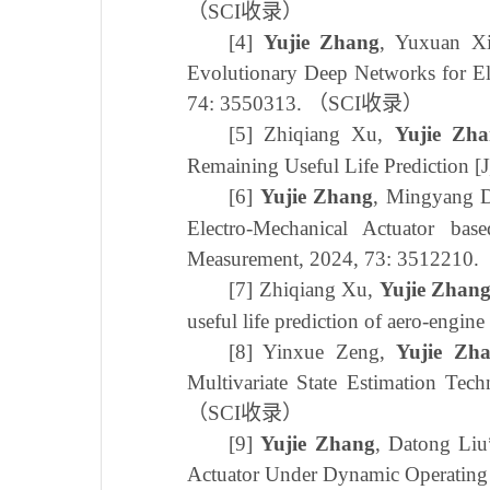
（
SCI
收录）
[4]
Yujie Zhang
, Yuxuan Xi
Evolutionary Deep Networks for El
74: 3550313.
（
SCI
收录）
[5]
Zhiqiang Xu,
Yujie Zh
Remaining Useful Life Prediction [
[6]
Yujie
Zhang
, Mingyang D
Electro-Mechanical Actuator ba
Measurement, 2024, 73: 3512210.
[7]
Zhiqiang Xu,
Yujie Zhan
useful life prediction of aero-engi
[8]
Yinxue Zeng,
Yujie Zh
Multivariate State Estimation Te
（
SCI
收录）
[9]
Yujie
Zhang
,
Datong
Liu
Actuator Under Dynamic Operating 