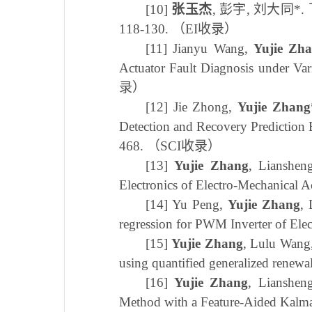
[10]
张玉杰
,
彭宇
,
刘大同
*.
118-130.
（
EI
收录）
[11]
Jianyu Wang,
Yujie Zh
Actuator Fault Diagnosis under Va
录）
[12]
Jie Zhong,
Yujie Zhang
Detection and Recovery Prediction B
468.
（
SCI
收录）
[13]
Yujie Zhang
, Lianshen
Electronics of Electro-Mechanical A
[14]
Yu Peng,
Yujie Zhang
, 
regression for PWM Inverter of Elec
[15]
Yujie Zhang
, Lulu Wang,
using quantified generalized renewal
[16]
Yujie Zhang
, Lianshen
Method with a Feature-Aided Kalman