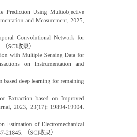
 Prediction Using Multiobjective
rumentation and Measurement, 2025,
mporal Convolutional Network for
.
（SCI收录）
n with Multiple Sensing Data for
sactions on Instrumentation and
 based deep learning for remaining
or Extraction based on Improved
urnal, 2023, 23(17): 19894-19904.
on Estimation of Electromechanical
837-21845.
（
SCI
收录）