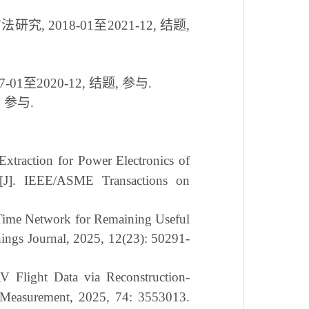
方法研究
, 2018-01
至
2021-12,
结题
,
17-01
至
2020-12,
结题
,
参与
.
,
参与
.
xtraction for Power Electronics of
 [J]. IEEE/ASME Transactions on
Time Network for Remaining Useful
hings Journal, 2025, 12(23): 50291-
 Flight Data via Reconstruction-
d Measurement, 2025, 74: 3553013.