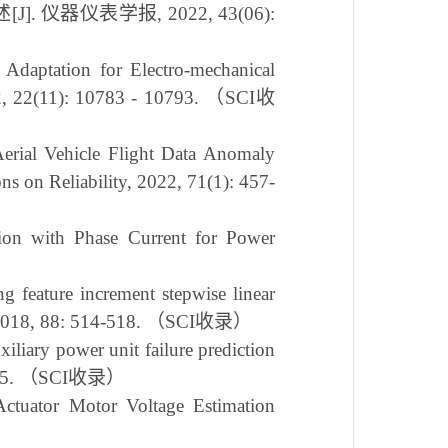
述
[J].
仪器仪表学报
, 2022, 43(06):
daptation for Electro-mechanical
2, 22(11): 10783 - 10793.
（
SCI
收
rial Vehicle Flight Data Anomaly
s on Reliability, 2022, 71(1): 457-
tion with Phase Current for Power
g feature increment stepwise linear
 2018, 88: 514-518.
（
SCI
收录）
iary power unit failure prediction
25.
（
SCI
收录）
ctuator Motor Voltage Estimation