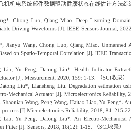
飞机机电系统部件数据驱动健康状态在线估计方法综
ang
*, Chong Luo, Qiang Miao. Deep Learning Domain A
riable Driving Waveforms [J]. IEEE Sensors Journal, 202
*, Jianyu Wang, Chong Luo, Qiang Miao. Unmanned Ae
ased on Spatio-Temporal Correlation [J]. IEEE Transaction
g Liu, Yu Peng, Datong Liu*. Health Indicator Extrac
ctuator [J]. Measurement, 2020, 159: 1-13.
（
SCI
收录）
Datong Liu*, Liansheng Liu. Degradation estimation usin
tro-Mechanical Actuator [J]. Microelectronics Reliability,
 Shaonian Wang, Peng Wang, Haitao Liao, Yu Peng*. Auxil
 process [J].Microelectronics Reliability, 2018, 84: 215-2
g Liu, Yu Peng, Datong Liu*. An Electro-Mechanical A
 Filter [J]. Sensors, 2018, 18(12): 1-15.
（
SCI
收录）