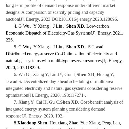
long-term profile of demand response under different market
designs: A comparison of scarcity pricing and capacity
auction[J]. Energy, 2023.DOI:10.1016/j.energy.2023.128096.
4. G Wu
Y Xiang
J Liu
Shen XD
. Low-carbon
，
，
，
Economic Dispatch of Electricity-Gas Systems[J]. Energy, 2021,
226.
5. G Wu
Y Xiang
J Liu
Shen XD
S Jawad.
，
，
，
，
Distributed energy-reserve Co-Optimization of electricity and
natural gas systems with multi-type reserve resources[J]. Energy,
2020, 207:118229.
6. Wu G , Xiang Y, Liu JY, Gou J,
Shen XD
, Huang Y,
Jawad S. Decentralized day-ahead scheduling of multi-area
integrated electricity and natural gas systems considering reserve
optimization[J]. Energy, 2020, 198:117271-.
7. Xiang Y, Cai H, Gu C,
Shen XD
. Cost-benefit analysis of
integrated energy system planning considering demand
response[J]. Energy, 2020, 192.
8.
Xiaodong Shen
, Houxiang Zhao, Yue Xiang, Peng Lan,