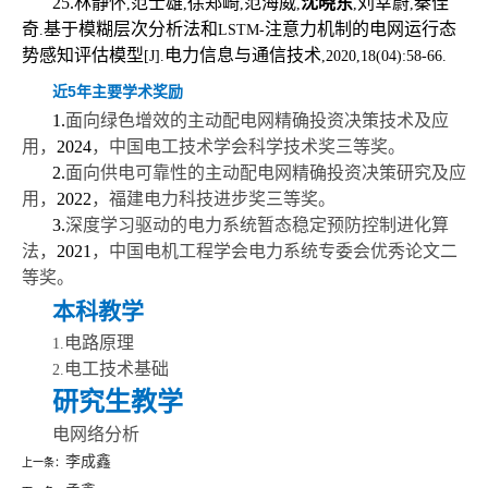
25.
林静怀
范士雄
徐郑崎
范海威
沈晓东
刘幸蔚
秦佳
,
,
,
,
,
,
奇
基于模糊层次分析法和
注意力机制的电网运行态
.
LSTM-
势感知评估模型
电力信息与通信技术
[J].
,2020,18(04):58-66.
近5年主要学术奖励
1.
面向绿色增效的主动配电网精确投资决策技术及应
用，
2024
，中国电工技术学会科学技术奖三等奖。
2.
面向供电可靠性的主动配电网精确投资决策研究及应
用，
2022
，福建电力科技进步奖三等奖。
3.
深度学习驱动的电力系统暂态稳定预防控制进化算
法，
2021
，中国电机工程学会电力系统专委会优秀论文二
等奖。
本科教学
电路原理
1.
电工技术基础
2.
研究生教学
电网络分析
李成鑫
上一条：