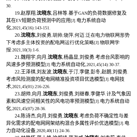
30.
19.
赵厚翔
沈晓东
吕林等
基于
的负荷数据修复及
,
,
.
GAN
其在
短期负荷预测中的应用
电力系统自动
EV
[J].
化
,2021,45(16):143-151.
20.
沈晓东
,刘俊勇
胡帅
饶萍
何迈
泛在电力物联网形势
,
,
,
.
下考虑多主体投资的配电网运行优化策略
物联网学
[J].
报
:2021,10(3):1-6.
21.
魏翔宇
向月
沈晓东
杨晶显
刘俊勇
考虑台风影响的
,
,
,
,
.
风速多步预测模型
电力系统自动化
[J].
,2021,45(14):30-37.
22.
王泽祺
刘友波
沈晓东
于汀
李健
彭冬
赵朗
刘俊勇
,
,
,
,
,
,
,
.
考虑风险测度的配电网精准投资项目优选模型
电网技
[J].
术
,2021,45(01):216-226.
23.
胡帅
向月
沈晓东
刘俊勇
刘继春
李健华
计及气象因
,
,
,
,
,
.
素和风速空间相关性的风电功率预测模型
电力系统自动
[J].
化
,2021,45(07):28-36.
24.
陈诗杰
向月
刘俊勇
沈晓东
考虑负荷不确定性与差
,
,
,
.
异化需求的配电网网架结构混合多属性评价优选模型
电
[J].
力自动化设备
,2020,40(11):24-36.