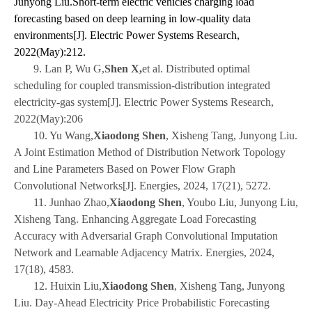
Junyong Liu.Short-term electric vehicles charging load
forecasting based on deep learning in low-quality data
environments[J]. Electric Power Systems Research,
2022(May):212.
9. Lan P, Wu G,
Shen X,
et al. Distributed optimal
scheduling for coupled transmission-distribution integrated
electricity-gas system[J]. Electric Power Systems Research,
2022(May):206
10. Yu Wang,
Xiaodong Shen
, Xisheng Tang, Junyong Liu.
A Joint Estimation Method of Distribution Network Topology
and Line Parameters Based on Power Flow Graph
Convolutional Networks[J]. Energies, 2024, 17(21), 5272.
11. Junhao Zhao,
Xiaodong Shen
, Youbo Liu, Junyong Liu,
Xisheng Tang. Enhancing Aggregate Load Forecasting
Accuracy with Adversarial Graph Convolutional Imputation
Network and Learnable Adjacency Matrix. Energies, 2024,
17(18), 4583.
12. Huixin Liu,
Xiaodong Shen
, Xisheng Tang, Junyong
Liu. Day-Ahead Electricity Price Probabilistic Forecasting