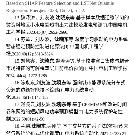
Based on SHAP Feature Selection and LSTNet Quantile
Regression. Energies 2023, 16(13), 5152.
13.
魏泽涛，刘友波
沈晓东
等
基于样本数据迁移学习的
,
.
贫资料地区小水电超短期出力建模及发电预测
中国电机
[J].
工程学报
,2023,43(07):2652-2666.
14.
苏童，刘友波，
沈晓东
等
深度学习驱动的电力系统
.
暂态稳定预防控制进化算法
中国电机工程学
[J].
报
,2020,40(12):3813-3824.
15.
刘慧鑫，
沈晓东
魏泽涛等
基于校准窗口集成与耦合
,
.
市场特征的可解释双层日前电价预测
中国电机工程学报
[J].
.
2024, 44(4): 1272-1285.
16.
陈永东
刘友波
沈晓东
等
面向城市能源系统分布式
,
,
.
资源的边缘智能技术综述
电力系统自动
[J].
化
,2022,46(17):142-152.
17.
赵凌云
刘友波
沈晓东
等
基于
和改进时间
,
,
.
CEEMDAN
卷积网络的短期风电功率预测模型
电力系统保护与控
[J].
制
,2022,50(01):42-50.
18.
兰鹏
沈晓东
吴刚等
基于交替方向乘子法的输
配
天
,
,
.
-
-
然气系统分布式优化调度
电力系统自动化
[J].
,2021,45(23):21-