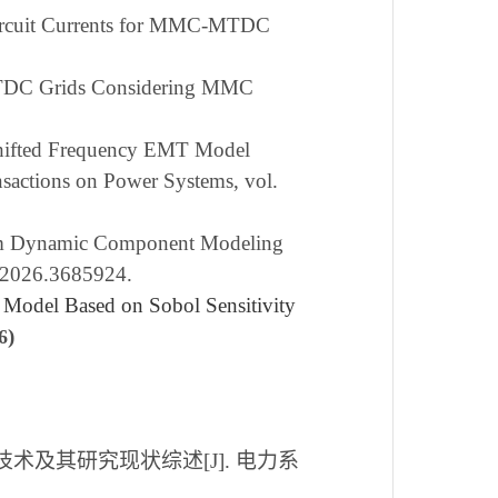
t-Circuit Currents for MMC-MTDC
or MTDC Grids Considering MMC
Shifted Frequency EMT Model
nsactions on Power Systems, vol.
stem Dynamic Component Modeling
.2026.3685924.
 Model Based on Sobol Sensitivity
)
6
技术及其研究现状综述[J]. 电力系