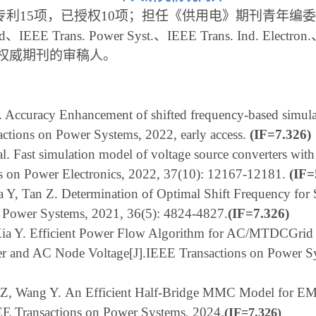
5项，已授权10项；担任《供用电》期刊青年编委、Energie
rid、
IEEE Trans. Power Syst.、IEEE Trans. Ind. Elect
权威期刊的审稿人。
al. Accuracy Enhancement of shifted frequency-based simul
ctions on Power Systems, 2022, early access.
(IF=7.326)
al. Fast simulation model of voltage source converters with
ons on Power Electronics, 2022, 37(10): 12167-12181.
(IF=
a Y, Tan Z. Determination of Optimal Shift Frequency for
n Power Systems, 2021, 36(5): 4824-4827.
(IF=7.326)
Xia Y. Efficient Power Flow Algorithm for AC/MTDCGri
er and AC Node Voltage[J].IEEE Transactions on Power S
 Z, Wang Y.
An Efficient Half-Bridge MMC Model for E
EE Transactions on Power Systems, 2024.
(IF=7.326)