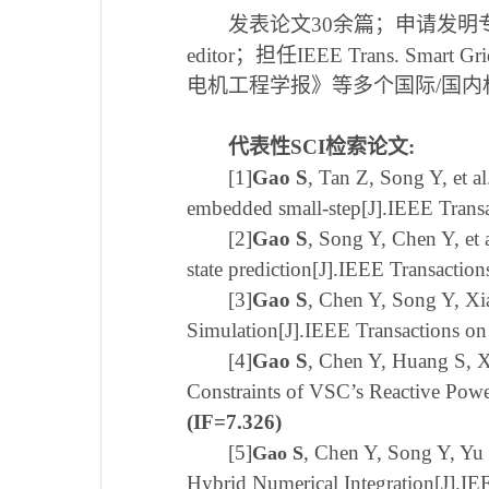
发表论文30余篇；申请发明专利1
editor；担任
IEEE Trans. Smart G
电机工程学报》等多个国际/国内
代表性SCI检索论文:
[1]
Gao S
, Tan Z, Song Y, et 
embedded small-step[J].IEEE Transa
[2]
Gao S
, Song Y, Chen Y, et 
state prediction[J].IEEE Transacti
[3]
Gao S
, Chen Y, Song Y, Xi
Simulation[J].IEEE Transactions o
[4]
Gao S
, Chen Y, Huang S, 
Constraints of VSC’s Reactive Pow
(IF=7.326)
[5]
, Chen Y, Song Y, Yu
Gao S
Hybrid Numerical Integration
[J].IE