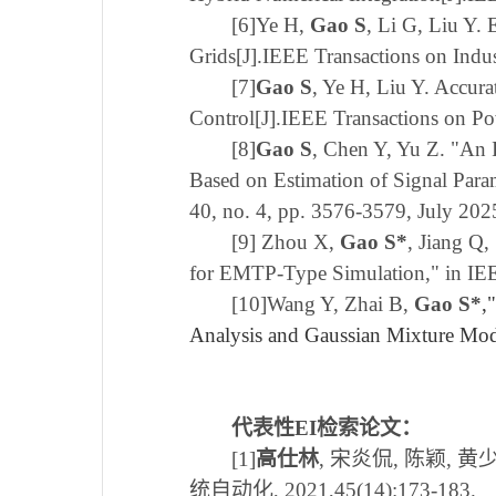
[6]Ye H,
Gao S
, Li G, Liu Y.
Grids[J].IEEE Transactions on Indus
[7]
Gao S
, Ye H, Liu Y. Accur
Control[J].IEEE Transactions on Po
[8]
Gao S
, Chen Y, Yu Z. "An
Based on Estimation of Signal Para
40, no. 4, pp. 3576-3579, July 2
[9] Zhou X,
Gao S*
, Jiang Q
for EMTP-Type Simulation," in IE
[10]Wang Y, Zhai B,
Gao S*
,
Analysis and Gaussian Mixture Mo
代表性EI检索论文：
[1]
高仕林
, 宋炎侃, 陈颖,
统自动化, 2021,45(14):173-183.