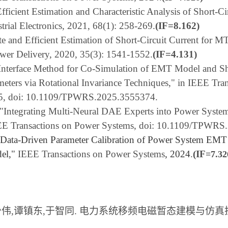
 Efficient Estimation and Characteristic Analysis of Shor
trial Electronics, 2021, 68(1): 258-269.
(IF=8.162)
ate and Efficient Estimation of Short-Circuit Current f
wer Delivery, 2020, 35(3): 1541-1552.
(IF=4.131)
 Interface Method for Co-Simulation of EMT Model and 
meters via Rotational Invariance Techniques," in IEEE Tra
025, doi: 10.1109/TPWRS.2025.3555374.
, "Integrating Multi-Neural DAE Experts into Power Sy
EE Transactions on Power Systems, doi: 10.1109/TPWRS
"Data-Driven Parameter Calibration of Power System EMT
del,"
IEEE Transactions on Power Systems
, 2024
.
(IF
=7.32
 黄少伟,谭镇东,于智同. 电力系统移频电磁暂态建模与仿真