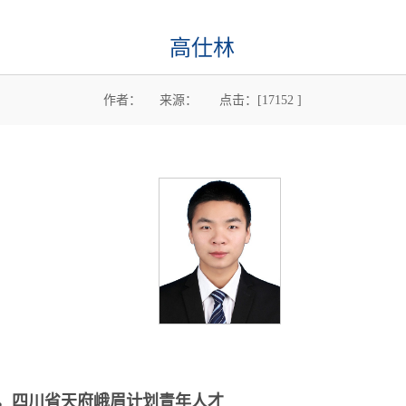
高仕林
作者： 来源： 点击：[
17152
]
，四川省天府峨眉计划青年人才