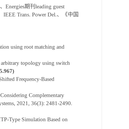
s期刊leading guest
ron.、IEEE Trans. Power Del.、《中国
ation using root matching and
 arbitrary topology using switch
5.967)
 Shifted Frequency-Based
d Considering Complementary
ystems, 2021, 36(3): 2481-2490.
MTP-Type Simulation Based on