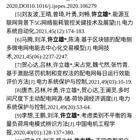
2020,
DOI10.1016/j.ijepes.2020.106279
[5]
刘友波
,
王晴
,
曾琦
,
叶勇
,
刘畅
,
许立雄
*
.
能源互
联网背景下
5G
网络能耗管控关键技术及展望
[J].
电力
系统自动化
,2021,45(12):174-183.
[6]
马腾
,
刘洋
,
许立雄
*
,
陈涛
.
基于区块链的配电侧
多微电网电能去中心化交易模型
[J].
电网技
术
,2021,45(06):2237-2247.
[7]
贺心达
,
吕林
,
许立雄
*,
宋占党
,
魏弋然
,
张竹青
.
基于激励惩罚机制和变权法的配电网每日运行效能
评价方法
[J].
电力系统保护与控制
,2021,49(03):10-19.
[8]
唐杰
,
吕林
,
叶勇
,
许立雄
*,
贺心达
,
王澜灵
.
多时
间尺度下主动配电网源
-
储
-
荷协调经济调度
[J].
电力
系统保护与控制
,2021,49(20):53-64.
[9]
李想
,
王鹏
,
刘洋
,
许立雄
*
.
考虑类别不平衡的海
量负荷用电模式辨识方法
[J].
中国电机工程学
报
,2020,40(01):128-137+380.