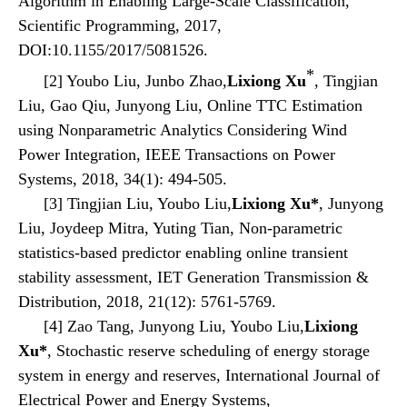
Algorithm in Enabling Large-Scale Classification,
Scientific Programming, 2017,
DOI:10.1155/2017/5081526.
*
[2] Youbo Liu, Junbo Zhao,
Lixiong Xu
, Tingjian
Liu, Gao Qiu, Junyong Liu, Online TTC Estimation
using Nonparametric Analytics Considering Wind
Power Integration, IEEE Transactions on Power
Systems, 2018, 34(1): 494-505.
[3] Tingjian Liu, Youbo Liu,
Lixiong Xu*
, Junyong
Liu, Joydeep Mitra, Yuting Tian, Non-parametric
statistics-based predictor enabling online transient
stability assessment, IET Generation Transmission &
Distribution, 2018, 21(12): 5761-5769.
[4] Zao Tang, Junyong Liu, Youbo Liu,
Lixiong
Xu*
, Stochastic reserve scheduling of energy storage
system in energy and reserves, International Journal of
Electrical Power and Energy Systems,