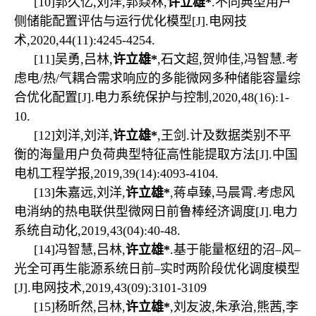
[10]
郭久亿
,
刘洋
,
郭焱林
,
许立雄
*
.
不同典型用户
侧储能配置评估与运行优化模型
[J].
电网技
术
,2020,44(11):4245-4254.
[11]
吴勇
,
吕林
,
许立雄
*
,
石文超
,
贺帅佳
,
冯智慧
.
考
虑电
/
热
/
气耦合需求响应的多能微网多种储能容量综
合优化配置
[J].
电力系统保护与控制
,2020,48(16):1-
10.
[12]
刘洋
,
刘洋
,
许立雄
*
,
王剑
.
计及数据类别不平
衡的海量用户负荷典型特征高性能提取方法
[J].
中国
电机工程学报
,2019,39(14):4093-4104.
[13]
朱嘉远
,
刘洋
,
许立雄
*
,
蒋卓臻
,
马晨霄
.
考虑风
电消纳的热电联供型微网日前鲁棒经济调度
[J].
电力
系统自动化
,2019,43(04):40-48.
[14]
冯智慧
,
吕林
,
许立雄
*
.
基于能量枢纽的沼–风–
光全可再生能源系统日前–实时两阶段优化调度模型
[J].
电网技术
,2019,43(09):3101-3109
[15]
杨昕然
,
吕林
,
许立雄
*
,
刘友波
,
朱承治
,
熊茜
,
李