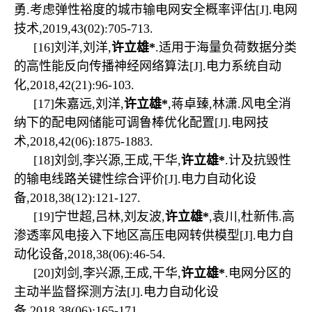
勇
.
考虑弹性裕度的城市输电网安全概率评估
[J].
电网
技术
,2019,43(02):705-713.
[16]
刘洋
,
刘洋
,
许立雄
*
.
适用于海量负荷数据分类
的高性能反向传播神经网络算法
[J].
电力系统自动
化
,2018,42(21):96-103.
[17]
朱嘉远
,
刘洋
,
许立雄
*
,
蒋卓臻
,
林潇
.
风电全消
纳下的配电网储能可调鲁棒优化配置
[J].
电网技
术
,2018,42(06):1875-1883.
[18]
刘剑
,
李兴源
,
王成
,
干华
,
许立雄
*
.
计及抗毁性
的输电线路关键性综合评价
[J].
电力自动化设
备
,2018,38(12):121-127.
[19]
宁世超
,
吕林
,
刘友波
,
许立雄
*
,
袁川
,
杜新伟
.
高
渗透率风电接入下地区高压电网转供模型
[J].
电力自
动化设备
,2018,38(06):46-54.
[20]
刘剑
,
李兴源
,
王成
,
干华
,
许立雄
*
.
电网分区的
主动半监督探测方法
[J].
电力自动化设
备
,2018,38(06):165-171.