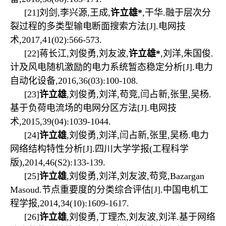
[21]
刘剑
,
李兴源
,
王成
,
许立雄
*
,
干华
.
融于层次分
裂过程的多类型输电断面搜索方法
[J].
电网技
术
,2017,41(02):566-573.
[22]
蒋长江
,
刘俊勇
,
刘友波
,
许立雄
*
,
刘洋
,
朱国俊
.
计及风电随机激励的电力系统暂态稳定分析
[J].
电力
自动化设备
,2016,36(03):100-108.
[23]
许立雄
,
刘俊勇
,
刘洋
,
苟竞
,
闫占新
,
张里
,
吴杨
.
基于负荷电流场的电网分区方法
[J].
电网技
术
,2015,39(04):1039-1044.
[24]
许立雄
,
刘俊勇
,
刘洋
,
闫占新
,
张里
,
吴杨
.
电力
网络结构特性分析
[J].
四川大学学报
(
工程科学
版
),2014,46(S2):133-139.
[25]
许立雄
,
刘俊勇
,
刘洋
,
刘友波
,
苟竞
,Bazargan
Masoud.
节点重要度的分类综合评估
[J].
中国电机工
程学报
,2014,34(10):1609-1617.
[26]
许立雄
,
刘俊勇
,
丁理杰
,
刘友波
,
刘洋
.
基于网络