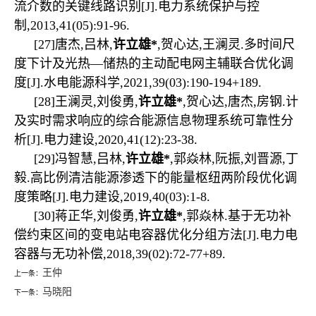
流介数的关键线路识别
[J].
电力系统保护与控
制
,2013,41(05):91-96.
[27]
唐杰
,
吕林
,
许立雄
*
,
贺心达
,
王澜灵
.
多时间尺
度下计及光热—储热的主动配电网主辅联合优化调
度
[J].
水电能源科学
,2021,39(03):190-194+189.
[28]
王澜灵
,
刘俊勇
,
许立雄
*
,
贺心达
,
唐杰
,
房钢
.
计
及实时需求响应的综合能源信息物理系统可靠性分
析
[J].
电力建设
,2020,41(12):23-38.
[29]
冯智慧
,
吕林
,
许立雄
*
,
郭焱林
,
阮振
,
刘晋源
,
丁
毅
.
高比例清洁能源渗透下的能量枢纽两阶段优化调
度策略
[J].
电力建设
,2019,40(03):1-8.
[30]
蒋正华
,
刘俊勇
,
许立雄
*
,
郭焱林
.
基于无功补
偿约束区间的变电站电容器优化分组方法
[J].
电力电
容器与无功补偿
,2018,39(02):72-77+89.
王仲
上一条：
马晓阳
下一条：