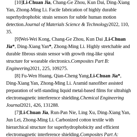
[10]
Li-Chuan Jia
, Chang-Ge Zhou, Kun Dai, Ding-Xiang
Yan, Zhong-Ming Li. Facile fabrication of highly durable
superhydrophobic strain sensors for subtle human motion
detection.
Journal of Materials Science & Technology
2022, 110,
35
.
[9]
Wei-Wei Kong, Chang-Ge Zhou, Kun Dai ,
Li-Chuan
Jia*
, Ding-Xiang Yan
*
, Zhong-Ming Li. Highly stretchable and
durable fibrous strain sensor with growth ring-like spiral
structure for wearable electronics.
Composites Part B:
Engineering
2021, 225, 109275
.
[8] Fu-Wen Huang, Qian-Cheng Yang,
Li-Chuan Jia
*
,
Ding-Xiang Yan, Zhong-Ming Li. Aramid nanofiber assisted
preparation of self-standing liquid metal-based films for ultrahigh
electromagnetic interference shielding.
Chemical Engineering
Journal
2021, 426, 131288.
[7]
Li-Chuan Jia
, Run-Pan Nie, Ling Xu, Ding-Xiang Yan,
Jun Lei, Zhong-Ming Li. Carbonized cotton textile with
hierarchical structure for superhydrophobicity and efficient
electromagnetic interference shielding.
Composites Part A: