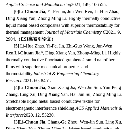
Applied Science and Manufacturing
2021, 149, 106555.
[
6]
Li-Chuan Jia
, Yi-Fei Jin, Jun-Wen Ren, Li-Hua Zhao,
Ding Xiang Yan, Zhong-Ming Li. Highly thermally conductive
liquid metal-based composites with superior thermostability for
thermal management.
Journal of Materials Chemistry C
2021, 9,
2904.
（
ESI
高被引论文
）
[5] Li-Hua Zhao, Yi-Fei Jin, Zhi-Guo Wang, Jun-Wen
Ren,
Li-Chuan Jia
*, Ding Xiang Yan, Zhong-Ming Li. Highly
thermally conductive fluorinated graphene/aramid nanofiber
films with superior mechanical properties and
thermostability.
Industrial & Engineering Chemistry
Research
2021, 60, 8451.
[4]
Li-Chuan Jia
, Xian-Xiang Jia, Wen-Jin Sun, Yun-Peng
Zhang, Ling Xu, Ding-Xiang Yan, Hai-Jun Su, Zhong-Ming Li.
Stretchable liquid metal-based conductive textile for
electromagnetic interference shielding.
ACS Applied Materials &
Interfaces
2020, 12, 53230.
[3]
Li-Chuan Jia
, Chang-Ge Zhou, Wen-Jin Sun, Ling Xu,
Ding-Xiang Yan, Zhong-Ming Li. Water-based conductive ink