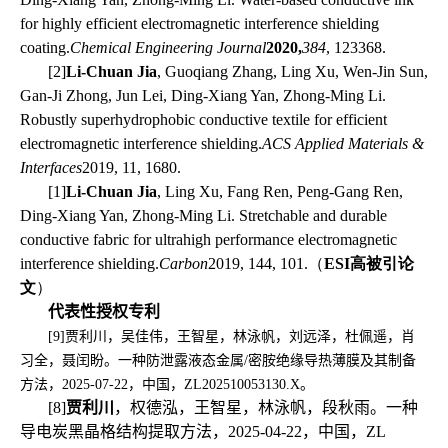
for highly efficient electromagnetic interference shielding
coating.
Chemical Engineering Journal
2020,
384
, 123368.
[2]
Li-Chuan Jia
, Guoqiang Zhang, Ling Xu, Wen-Jin Sun,
Gan-Ji Zhong, Jun Lei, Ding-Xiang Yan, Zhong-Ming Li.
Robustly superhydrophobic conductive textile for efficient
electromagnetic interference shielding.
ACS Applied Materials &
Interfaces
2019, 11, 1680.
[1]
Li-Chuan Jia
, Ling Xu, Fang Ren, Peng-Gang Ren,
Ding-Xiang Yan, Zhong-Ming Li. Stretchable and durable
conductive fabric for ultrahigh performance electromagnetic
interference shielding.
Carbon
2019, 144, 101.
（
ESI
高被引论
文
）
代表性授权专利
[9]
贾利川，吴佳伟，王智星，林泳帆，刘远泽，杜佩遥，肖
习全，聂闰盼。一种防泄露液态金属
/
密胺绝缘导热薄膜及其制备
方法，
2025-07-22
，中国，
ZL202510053130.X
。
[8]
贾利川
，权德泓，王智星，林泳帆，段秋雨。一种
导电炭黑晶格结构提取方法，
2025-04-22
，中国，
ZL