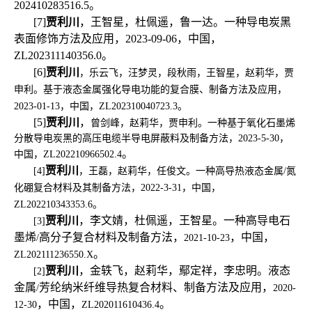
202410283516.5
。
[7]
贾利川
，王智星，杜佩遥，鲁一达。一种导电炭黑
表面修饰方法及应用，
2023-09-06
，中国，
ZL202311140356.0
。
[6]
贾利川
，乐云飞，汪梦灵，段秋雨，王智星，赵莉华，贾
申利。基于液态金属强化导电功能的复合膜、制备方法及应用，
2023-01-13，中国，ZL202310040723.3。
[5]
贾利川
，
曾剑峰，赵莉华，贾申利。一种基于氧化石墨烯
分散导电炭黑的高压电缆半导电屏蔽料及制备方法，2023-5-30，
。
中国，ZL202210966502.4
贾利川
[4]
，王磊，赵莉华，任俊文。一种高导热液态金属
/
氮
化硼复合材料及其制备方法，
2022-3-31
，中国，
ZL202210343353.6
。
贾利川
，李文婧，杜佩遥，王智星。一种高导电石
[3]
墨烯
高分子复合材料及制备方法，
，中国，
/
2021-10-23
。
ZL202111236550.X
贾利川
，金轶飞，赵莉华，鄢定祥，李忠明。液态
[2]
金属
芳纶纳米纤维导热复合材料、制备方法及应用，
/
2020-
，中国，
。
12-30
ZL202011610436.4