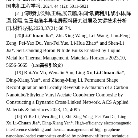
国电机工程学报
.
, 2024, 44 (12): 5011-5021
[21]
傅明利
,
侯帅
,
王磊
,
展云鹏
,
朱闻博
,
贾利川
,
黎小林
,
陈
潇
,
徐曙
.
高压电缆半导电屏蔽料研究进展及关键技术分析
[J].
材料导报
,2023,37(21):68-74.
[20]
Li-Chuan Jia
*, Zhi-Xing Wang, Lei Wang, Jian-Feng
Zeng, Pei-Yao Du, Yun-Fei Yue, Li-Hua Zhao* and Shen-Li
Jia*. Self-standing Boron Nitride Bulks Enabled by Liquid
Metal for Thermal Management. Materials Horizons 2023,
10,
5656-5665
.
（
ESI
高被引论文
）
[19]
Rui-Yu Ma, Wen-Jin Sun, Ling Xu,
Li-Chuan Jia
*,
Ding-Xiang Yan*, and Zhong-Ming Li, Permanent Shape
Reconfiguration and Locally Reversible Actuation of a Carbon
Nanotube/Ethylene Vinyl Acetate Copolymer Composite by
Constructing a Dynamic Cross-Linked Network. ACS Applied
Materials & Interfaces 2023, 15, 4095
.
[18] Yi-Ke Li, Wen-Jing Li, Zhi-Xing Wang, Pei-Yao Du, Ling
Xu,
Li-Chuan Jia*
, Ding-Xiang Yan*. High-efficiency electromagnetic
interference shielding and thermal management of high-graphene
nanoplate-loaded composites enabled by polymer-infiltrated technique,