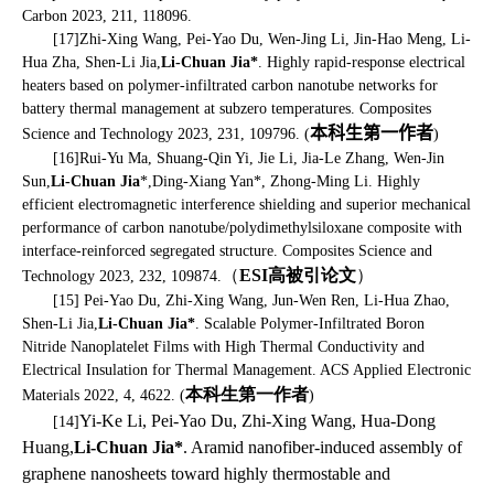
Carbon
2023, 211, 118096.
[17]
Zhi-Xing Wang, Pei-Yao Du, Wen-Jing Li, Jin-Hao Meng, Li-
Hua Zha, Shen-Li Jia,
Li-Chuan Jia*
. Highly rapid-response electrical
heaters based on polymer-infiltrated carbon nanotube networks for
battery thermal management at subzero temperatures. Composites
本科生第一作者
Science and Technology 2023, 231, 109796. (
)
[16]
Rui-Yu Ma, Shuang-Qin Yi, Jie Li, Jia-Le Zhang, Wen-Jin
Sun,
Li-Chuan Jia
*,
Ding-Xiang Yan*, Zhong-Ming Li. Highly
efficient electromagnetic interference shielding and superior mechanical
performance of carbon nanotube/polydimethylsiloxane composite with
interface-reinforced segregated structure. Composites Science and
（
ESI
高被引论文
）
Technology 2023, 232, 109874
.
[15] Pei-Yao Du, Zhi-Xing Wang, Jun-Wen Ren, Li-Hua Zhao,
Shen-Li Jia,
Li-Chuan Jia*
. Scalable Polymer-Infiltrated Boron
Nitride Nanoplatelet Films with High Thermal Conductivity and
Electrical Insulation for Thermal Management. ACS Applied Electronic
本科生第一作者
Materials 2022, 4, 4622.
(
)
Yi-Ke Li, Pei-Yao Du, Zhi-Xing Wang, Hua-Dong
[14]
Huang,
Li-Chuan Jia*
. Aramid nanofiber-induced assembly of
graphene nanosheets toward highly thermostable and