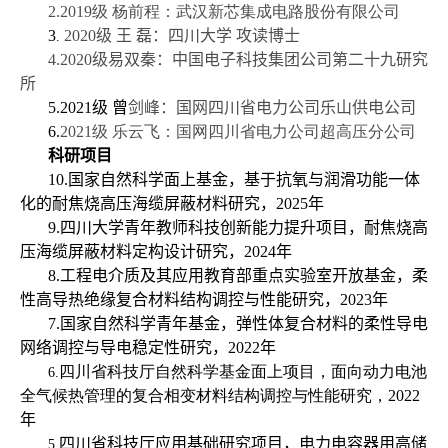
2.
2019级 杨前程：
武汉新芯集成电路股份有限公司
3
2020级 王 磊：四川大学 攻读博士
.
4
.
2020级
易双秦：中国电子科技集团公司第二十九研究
所
5.
2021级 曾
剑峰：国网四川省电力公司乐山供电公司
6.
2021级 乐云飞：国网四川省电力公司超高压分公司
科研项目
10.
国家自然科学面上基金，基于抗氧与润滑功能一体
化的耐焦烧高压海缆屏蔽材料研究，
2025
年
9.
四川大学青年教师科技创新能力提升项目，耐焦烧高
压海缆屏蔽材料定构设计研究，
2024
年
8.
工程电介质及其应用教育部重点实验室开放基金，柔
性高导热绝缘复合材料结构调控与性能研究，
2023
年
7.
国家自然科学青年基金，弹性体复合材料的柔性导电
网络调控与导电稳定性研究，
2022
年
四川省科技厅自然科学基金面上项目，面向动力电池
6.
全气候热管理的复合相变材料结构调控与性能研究，
2022
年
四川省科技厅应用基础研究项目，电力电容器用高储
5.