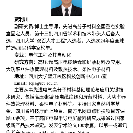
贾
利川
副研究员/博士生导师，先进高分子材料全国重点实验
室固定人员，第十三批四川省学术和技术带头人后备人
选，四川大学“双百人才工程”入选者，入选2024年度全球
前2%顶尖科学家榜单
。
专业：
电气工程及其自动化
研究方向：
高压
超高压电缆绝缘和屏蔽材料及应用、
/
大功率器件热管理材料及散热技术、柔性电子材料
地址：
四川大学望江校区科技创新中心115室
Email：
lcjia@scu.edu.cn
主要从事
先进电气高分子材料
基础理论与应用关键技
术
研究，包括高压
/
超高压电缆绝缘和屏蔽材料、大功率器
件热管理材料、柔性电子材料等
。主持国家自然科学基
金、四川省科技厅面上项目、南方电网重点科技项目等课
题
10
余项，基于高压电缆半导电屏蔽料研究成果通过国家
级新产品技术鉴定。发表学术论文
100
余篇，
以第一或通讯
作者在
Progress in Materials Science, Nature