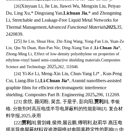
Xinyuan Li, Jie Lin, Jiawei Wu, Mengxin Liu, Peiyao
[26]
Du, Ling Xu,* Dingxiang Yan,
Lichuan Jia
,* and Zhongming
Li, Stretchable and Leakage-Free Liquid Metal Networks for
Thermal Management.
Advanced Functional Materials
2025,
35
,
2420839
.
[25]
Jie Lin, Shuai Hou, Zhi-Xing Wang, Yong-Fan Lin, Yuan-Ze
Liu, Qiu-Yu Duan, Run-Pan Nie, Ding-Xiang Yan d ,
Li-Chuan Jia
*,
Zhong-Ming Li, Effect of low-density polyethylene on properties of
ethylene-vinyl based semi-conductive shielding materials.
Composites
2025
Science and Technology
,
262
, 111046.
Yi-Ke Li, Meng-Xin Liu, Chun-Yang Li* , Kun-Peng
[24]
Cui, Liang-Bin Li,
Li-Chuan Jia
*, Aramid nanofibers-assisted
graphite films for efficient electromagnetic interference
shielding. Composites Part B: Engineering 2025
,
296
, 112269.
[23]
余欣, 聂闰盼, 吴吉, 于是乎, 彭向阳,
贾利川
, 李银
格. 分散剂对高压电缆半导电屏蔽料的性能影响[J]. 复合材
料学报,2025,录用
[22]
贾利川
曾剑峰
侯帅
展云鹏
傅明利
赵莉华
高压电
,
,
,
,
,
.
缆半导电屏蔽材料双逾渗网络对电阻率稳定性的影响
中
[J].