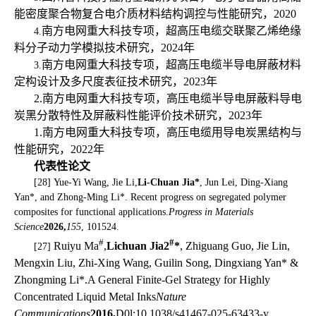
能密度聚合物复合电介质材料结构调控与性能研究，
2020
南方电网重大科技专项，超高压电缆交联聚乙烯绝缘
4.
料分子动力学模拟技术研究，
2024
年
南方电网重大科技专项，超高压电缆半导电屏蔽材料
3.
定构设计及多尺度表征技术研究，
2023
年
2.
南方电网重大科技专项，高压电缆半导电屏蔽料导电
炭黑分散特性及屏蔽料性能评价技术研究，
2023
年
1.
南方电网重大科技专项，高压电缆用导电炭黑结构与
性能研究，
2022
年
代表性论文
[28]
Yue-Yi Wang, Jie Li,
Li-Chuan Jia*
, Jun Lei, Ding-Xiang
Yan*, and Zhong-Ming Li*. Recent progress on segregated polymer
composites for functional applications.
Progress in Materials
Science
2026,
155
, 101524.
#
#
Ruiyu Ma
,
Lichuan Jia2
*
, Zhiguang Guo, Jie Lin,
[27]
Mengxin Liu, Zhi-Xing Wang, Guilin Song, Dingxiang Yan* &
Zhongming Li*.
A General Finite-Gel Strategy for Highly
Concentrated Liquid Metal Inks
Nature
Communications
2016,
D0l:10.1038/s41467-025-63433-y.