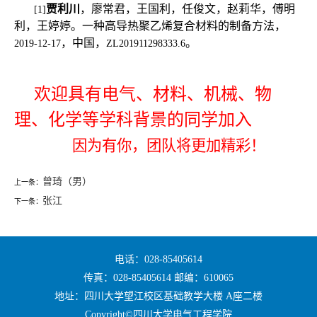
贾利川
，廖常君，王国利，任俊文，赵莉华，傅明
[1]
利，王婷婷。一种高导热聚乙烯复合材料的制备方法，
，中国，
。
2019-12-17
ZL201911298333.6
欢迎具有电气、材料、机械、物
理、化学等学科背景的同学加入
因为有你，团队将更加精彩！
曾琦（男）
上一条：
张江
下一条：
电话：028-85405614
传真：028-85405614 邮编：610065
地址：四川大学望江校区基础教学大楼 A座二楼
Copyright©四川大学电气工程学院