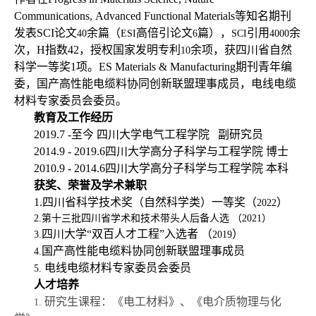
Communications, Advanced Functional Materials
等知名期刊
发表
SCI
论文
余篇（
高倍引论文
篇），
引用
余
40
ESI
6
SCI
4000
次，
H
指数
42
，
授权国家发明专利
余
项，获
四川省自然
10
科学一等奖
1项。
ES Materials & Manufacturing
期刊青年编
委，
国产高性能电缆料协同创新联盟理事成员，
电线电缆
材料专家委员会委员。
教育及工作经历
2019.7 -
至今 四川大学
电气工程学院
副研究员
2014.9 - 2019.6
四川大学
高分子科学与工程学院
博士
2010.9 - 2014.6
四川大学
高分子科学与工程学院
本科
获奖、荣誉及学术兼职
1.
四川省科学技术奖（自然科学类）一等奖
（
）
2022
2.
第十三批四川省学术和技术带头人后备人选 （
2021
）
四川大学“双百人才工程”入选者 （
）
3.
2019
国产高性能电缆料协同创新联盟理事成员
4.
电线电缆材料专家委员会委员
5.
人才培养
研究生课程：《电工材料》、《电介质物理与化
1.