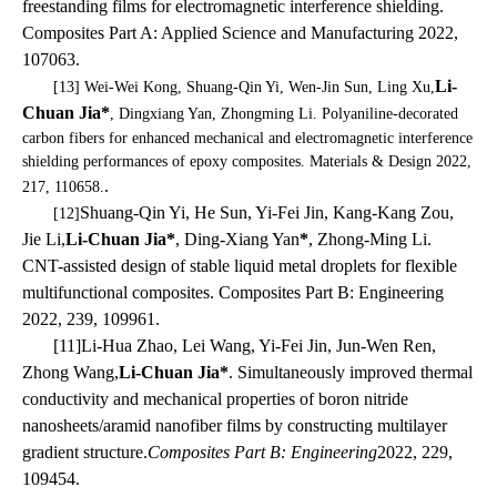
freestanding films for electromagnetic interference shielding.
Composites Part A: Applied Science and Manufacturing 2022,
107063.
Li-
[13] Wei-Wei Kong, Shuang-Qin Yi, Wen-Jin Sun, Ling Xu,
Chuan Jia*
, Dingxiang Yan, Zhongming Li. Polyaniline-decorated
carbon fibers for enhanced mechanical and electromagnetic interference
shielding performances of epoxy composites. Materials & Design 2022,
.
217, 110658.
Shuang-Qin Yi, He Sun, Yi-Fei Jin, Kang-Kang Zou,
[12]
Jie Li,
Li-Chuan Jia*
, Ding-Xiang Yan
*
, Zhong-Ming Li.
CNT-assisted design of stable liquid metal droplets for flexible
multifunctional composites. Composites Part B: Engineering
2022, 239, 109961.
[11]
Li-Hua Zhao, Lei Wang, Yi-Fei Jin, Jun-Wen Ren,
Zhong Wang,
Li-Chuan Jia*
. Simultaneously improved thermal
conductivity and mechanical properties of boron nitride
nanosheets/aramid nanofiber films by constructing multilayer
gradient structure.
Composites Part B: Engineering
2022, 229,
109454.