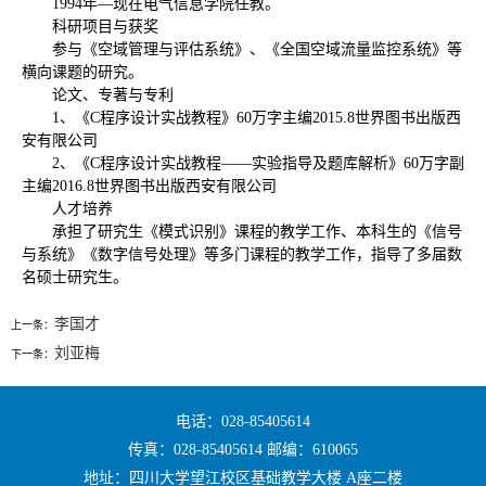
1994年—现在电气信息学院任教。
科研项目与获奖
参与《空域管理与评估系统》、《全国空域流量监控系统》等
横向课题的研究。
论文、专著与专利
1、《C程序设计实战教程》60万字主编2015.8世界图书出版西
安有限公司
2、《C程序设计实战教程——实验指导及题库解析》60万字副
主编2016.8世界图书出版西安有限公司
人才培养
承担了研究生《模式识别》课程的教学工作、本科生的《信号
与系统》《数字信号处理》等多门课程的教学工作，指导了多届数
名硕士研究生。
李国才
上一条：
刘亚梅
下一条：
电话：028-85405614
传真：028-85405614 邮编：610065
地址：四川大学望江校区基础教学大楼 A座二楼