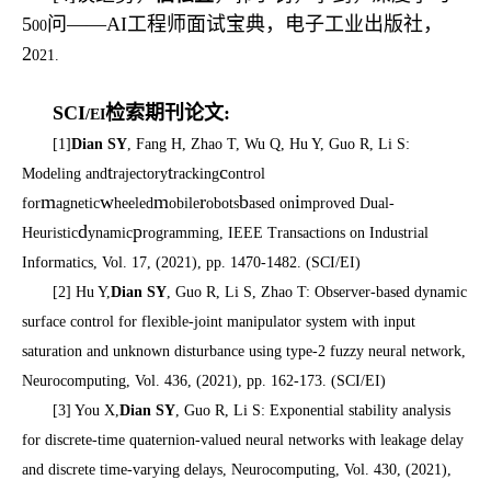
5
问——AI工程师面试宝典，电子工业出版社，
00
2
021.
SCI
检索期刊论文:
/EI
[1]
Dian SY
, Fang H, Zhao T, Wu Q, Hu Y, Guo R, Li S:
t
t
c
Modeling and
rajectory
racking
ontrol
m
w
m
r
b
i
for
agnetic
heeled
obile
obots
ased on
mproved Dual-
d
p
Heuristic
ynamic
rogramming, IEEE Transactions on Industrial
Informatics, Vol. 17, (2021), pp. 1470-1482. (SCI/EI)
[2] Hu Y,
Dian SY
, Guo R, Li S, Zhao T: Observer-based dynamic
surface control for flexible-joint manipulator system with input
saturation and unknown disturbance using type-2 fuzzy neural network,
Neurocomputing, Vol. 436, (2021), pp. 162-173. (SCI/EI)
[3] You X,
Dian SY
, Guo R, Li S: Exponential stability analysis
for discrete-time quaternion-valued neural networks with leakage delay
and discrete time-varying delays, Neurocomputing, Vol. 430, (2021),