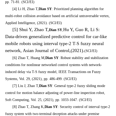
pp. 71-81. (SCI/EI)
[4] Li H, Zhao T,
Dian SY
: Prioritized planning algorithm for
multi-robot collision avoidance based on artificial untraversable vertex,
Applied Intelligence, (2021). (SCI/EI)
[5] Shui Y, Zhao T,
Hu Y, Guo R, Li S:
Dian SY
,
Data-driven generalized predictive control for car-like
mobile robots using interval type-2 T
S fuzzy neural
-
network, Asian Journal of Control,(2021).
(SCI/EI)
[6] Zhao T, Huang M,
Dian SY
: Robust stability and stabilization
conditions for nonlinear networked control systems with network-
induced delay via T-S fuzzy model, IEEE Transactions on Fuzzy
Systems, Vol. 29, (2021), pp. 486-499. (SCI/EI)
[7] Liu J, Zhao T,
Dian SY
: General type-2 fuzzy sliding mode
control for motion balance adjusting of power-line inspection robot,
Soft Computing, Vol. 25, (2021), pp. 1033-1047. (SCI/EI)
[8] Zhao T, Zhang K,
Dian SY
: Security control of interval type-2
fuzzy system with two-terminal deception attacks under premise