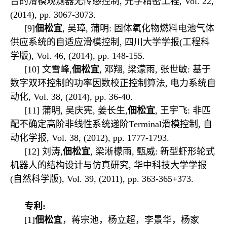
台的滑模观测器无传感控制, 光学精密工程, Vol. 22,
(2014), pp. 3067-3073.
[9]
佃松宜
, 吴璋, 蒲明: 固体氧化物燃料电池气体
供应系统的自适应滑模控制, 四川大学学报(工程科
学版), Vol. 46, (2014), pp. 148-155.
[10] 文雪峰,
佃松宜
, 邓翔, 梁濛雨, 张世敏: 基于
数字双环控制的功率因数校正控制算法, 电力系统自
动化, Vol. 38, (2014), pp. 36-40.
[11] 蒲明, 吴庆宪, 姜长生,
佃松宜
, 王宇飞: 非匹
配不确定高阶非线性系统递阶Terminal滑模控制, 自
动化学报, Vol. 38, (2012), pp. 1777-1793.
[12] 刘涛,
佃松宜
, 梁淅檬雨, 甄威: 新型虾形轮式
机器人的结构设计与仿真研究, 华中科技大学学报
(自然科学版), Vol. 39, (2011), pp. 363-365+373.
专利:
[1]
佃松宜
，蒋宗池，杨立超，李景华，杨家