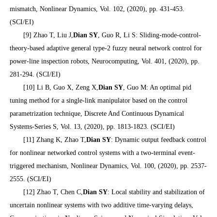
mismatch, Nonlinear Dynamics, Vol. 102, (2020), pp. 431-453.
(SCI/EI)
[9] Zhao T, Liu J,
Dian SY
, Guo R, Li S: Sliding-mode-control-
theory-based adaptive general type-2 fuzzy neural network control for
power-line inspection robots, Neurocomputing, Vol. 401, (2020), pp.
281-294. (SCI/EI)
[10] Li B, Guo X, Zeng X,
Dian SY
, Guo M: An optimal pid
tuning method for a single-link manipulator based on the control
parametrization technique, Discrete And Continuous Dynamical
Systems-Series S, Vol. 13, (2020), pp. 1813-1823. (SCI/EI)
[11] Zhang K, Zhao T,
Dian SY
: Dynamic output feedback control
for nonlinear networked control systems with a two-terminal event-
triggered mechanism, Nonlinear Dynamics, Vol. 100, (2020), pp. 2537-
2555. (SCI/EI)
[12] Zhao T, Chen C,
Dian SY
: Local stability and stabilization of
uncertain nonlinear systems with two additive time-varying delays,