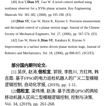
[40] Arai Y,
Dian SY
, Gao W: A novel control method using
nonlinear observer for a XY
θ
z planar actuator, Key Engineering
Materials Vol. 381-382, (2008), pp.195-198. (EI)
[41]
Dian SY
, Gao W, Horie K, Kiyono S: Precision measurement
and decoupled control of a planar motion stage, Journal of the Chinese
Society of Mechanical Engineers, Vol. 27, (2006), pp. 567-574. (EI)
[42] Gao W, Horie K,
Dian SY
, Katakura K, Kiyono S:
Improvement in a surface motor-driven planar motion stage, Journal of
Robotics and Mechatronics, Vol. 18, (2006), pp.808-815. (SCI/EI)
部分国内期刊论文:
[1] 吴庆, 赵涛,
佃松宜
, 郭锐, 李胜川, 方红帏, 韩
吉霞: 基于FPSO的电力巡检机器人的广义二型模糊
逻辑控制, 自动化学报, (2019), pp. 1-11.
[2]
佃松宜
, 梁伟博, 赵涛: 基于改进QPSO的两轮
移动机器人区间二型模糊逻辑控制, 控制与决策,
Vol. 34, (2019), pp. 261-268.