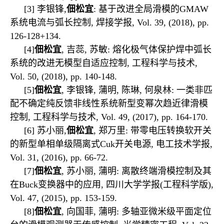
[3] 李银锋,
佃松宜
: 基于改进全局滑模的GMAW
系统电流与弧长控制, 焊接学报, Vol. 39, (2018), pp.
126-128+134.
[4]
佃松宜
, 吉蕊, 苏敏: 熔化极气体保护焊中弧长
系统的改进无模型自适应控制, 工程科学与技术,
Vol. 50, (2018), pp. 140-148.
[5]
佃松宜
, 李银锋, 蒲明, 陈琳, 何泉林: 一类非匹
配不确定纯反馈非线性系统新型变幂次趋近律滑模
控制, 工程科学与技术, Vol. 49, (2017), pp. 164-170.
[6] 苏小丽,
佃松宜
, 郑万里: 带零电压转换软开关
的新型单相单级隔离式Cuk开关电源, 电工技术学报,
Vol. 31, (2016), pp. 66-72.
[7]
佃松宜
, 苏小丽, 蒲明: 离散终端滑模控制及其
在Buck变换器中的应用, 四川大学学报(工程科学版),
Vol. 47, (2015), pp. 153-159.
[8]
佃松宜
, 向国菲, 蒲明: 多轴亚微米级平面定位