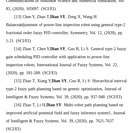
Communications in Nonlinear Science and Numerical Simulation, Vol.
83, (2020), 105097. (SCI/EI)
[13] Chen Y, Zhao T,
Dian SY
, Zeng X, Wang H:
a
Balance
djustment of power-line inspection robot using general type-2
fractional order fuzzy PID controller, Symmetry, Vol. 12, (2020), pp.
1-21. (SCI/EI)
[14] Zhao T, Chen Y,
Dian SY
, Guo R, Li S: General type-2 fuzzy
gain scheduling PID controller with application to power-line
inspection robots, International Journal of Fuzzy Systems, Vol. 22,
(2020), pp. 181-200. (SCI/EI)
[15] Zhao T, Xiang Y,
Dian SY
, Guo R, Li S: Hierarchical interval
type-2 fuzzy path planning based on genetic optimization, Journal of
Intelligent & Fuzzy Systems, Vol. 39, (2020), pp. 937-948. (SCI/EI)
[16] Zhao T, Li H,
Dian SY
: Multi-robot path planning based on
improved artificial potential field and fuzzy inference system1, Journal
of Intelligent & Fuzzy Systems, Vol. 39, (2020), pp. 7621-7637.
(SCI/EI)