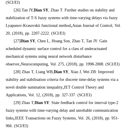
(SCI/EI)
[26] Tan JY,
Dian SY
, Zhao T: Further studies on stability and
stabilization of T-S fuzzy systems with time-varying delays via fuzzy
,
Lyapunov-Krasovskii functional method
Asian Journal of Control, Vol.
20, (2018), pp. 2207-2222. (SCI/EI)
[27]
Dian SY
, Chen L, Hoang Son, Zhao T, Tan JY: Gain
scheduled dynamic surface control for a class of underactuated
mechanical systems using neural network disturbance
,
observer
Neurocomputing, Vol. 275, (2018), pp. 1998-2008. (SCI/EI)
[28] Zhao T, Liang WB,
Dian SY
, Xiao J, Wei ZB: Improved
stability and stabilisation criteria for discrete time-delay systems via a
,
novel double summation inequality
IET Control Theory and
Applications, Vol. 12, (2018), pp. 327-337. (SCI/EI)
[29] Zhao T,
Dian SY
: State feedback control for interval type-2
fuzzy systems with time-varying delay and unreliable communication
,
links
IEEE Transactions on Fuzzy Systems, Vol. 26, (2018), pp. 951-
966. (SCI/EI)