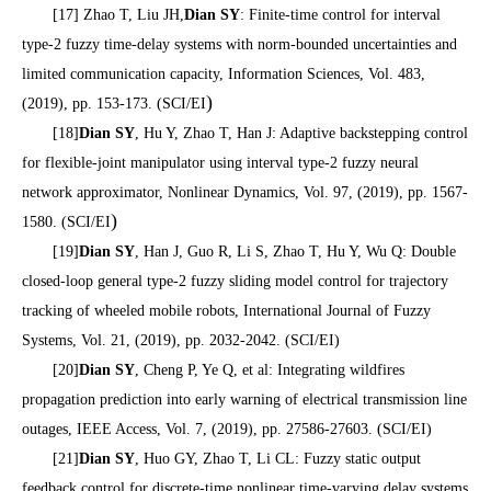
[17] Zhao T, Liu JH,
Dian SY
: Finite-time control for interval
type-2 fuzzy time-delay systems with norm-bounded uncertainties and
limited communication capacity, Information Sciences, Vol. 483,
)
(2019), pp. 153-173. (SCI/EI
[18]
Dian SY
, Hu Y, Zhao T, Han J: Adaptive backstepping control
for flexible-joint manipulator using interval type-2 fuzzy neural
network approximator, Nonlinear Dynamics, Vol. 97, (2019), pp. 1567-
)
1580. (SCI/EI
[19]
Dian SY
, Han J, Guo R, Li S, Zhao T, Hu Y, Wu Q: Double
closed-loop general type-2 fuzzy sliding model control for trajectory
tracking of wheeled mobile robots, International Journal of Fuzzy
Systems, Vol. 21, (2019), pp. 2032-2042. (SCI/EI)
[20]
Dian SY
, Cheng P, Ye Q, et al: Integrating wildfires
propagation prediction into early warning of electrical transmission line
outages, IEEE Access, Vol. 7, (2019), pp. 27586-27603. (SCI/EI)
[21]
Dian SY
, Huo GY, Zhao T, Li CL: Fuzzy static output
feedback control for discrete-time nonlinear time-varying delay systems