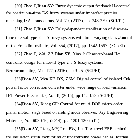
[30] Zhao T,
Dian SY
: Fuzzy dynamic output feedback
H∞
control
for continuous-time T-S fuzzy systems under imperfect premise
,
matching
ISA Transactions, Vol. 70, (2017), pp. 248-259. (SCI/EI)
[31] Zhao T,
Dian SY
: Delay-dependent stabilization of discrete-
,
time interval type-2 T–S fuzzy systems with time-varying delay
Journal
of the Franklin Institute, Vol. 354, (2017), pp. 1542-1567. (SCI/EI)
[32] Zhao T, Wei, ZB,
Dian SY
, Xiao J: Observer-based H∞
controller design for interval type-2 T-S fuzzy systems,
Neurocomputing, Vol. 177, (2016), pp.9-25. (SCI/EI)
[33]
Dian SY
, Wen XF, DX, ZSM: Digital control of isolated Cuk
power factor correction converter under wide range of load variation,
IET Power Electronics, Vol. 8, (2015), pp.142-150. (SCI/EI)
[34]
Dian SY
, Xiang GF: Control for multi-DOF micro-order
planar motion stage based on sliding mode observer, Key Engineering
Materials, Vol. 609-610, (2014), pp. 1201-1206. (EI)
[35]
Dian SY
, Liang MY, Lou BW, Liu T: A novel FEF method
for insulation status monitoring of underground power cables, Journal