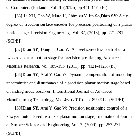
of Computers (Finland), Vol. 8, (2013), pp.441-447. (EI)
[36] Li XH, Gao W, Muto H, Shimizu Y, Ito So,
Dian SY
: A six-
degree-of-freedom surface encoder for precision positioning of a planar
motion stage, Precision Engineering, Vol. 37, (2013), pp. 771-781.
(SCI/EI)
[37]
Dian SY
, Dong H, Gao W: A novel sensorless control of a
two-axis planar motion stage for precision positioning, Advanced
Materials Research, Vol. 189-193, (2011), pp. 4121-4125. (EI)
[38]
Dian SY
, Arai Y, Gao W: Dynamic compensation of modeling
uncertainties and disturbances of a precision planar motion stage based
on sliding mode observer, International Journal of Advanced
Manufacturing Technology, Vol. 46, (2010), pp. 899-912. (SCI/EI)
[39]
Dian SY
, Arai Y, Gao W: Precision positioning control of a
Sawyer motor-based two-axis planar motion stage, International Journal
of Surface Science and Engineering, Vol. 3, (2009), pp. 253-271.
(SCI/EI)