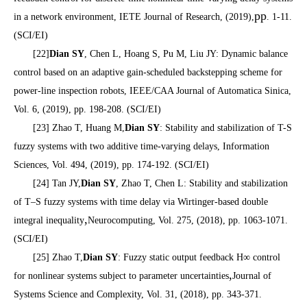
pp
in a network environment, IETE Journal of Research, (2019),
. 1-11.
(SCI/EI)
[22]
Dian SY
, Chen L, Hoang S, Pu M, Liu JY: Dynamic balance
control based on an adaptive gain-scheduled backstepping scheme for
power-line inspection robots, IEEE/CAA Journal of Automatica Sinica,
Vol. 6, (2019), pp. 198-208. (SCI/EI)
[23] Zhao T, Huang M,
Dian SY
: Stability and stabilization of T-S
fuzzy systems with two additive time-varying delays, Information
Sciences, Vol. 494, (2019), pp. 174-192. (SCI/EI)
[24] Tan JY,
Dian SY
, Zhao T, Chen L: Stability and stabilization
of T–S fuzzy systems with time delay via Wirtinger-based double
,
integral inequality
Neurocomputing, Vol. 275, (2018), pp. 1063-1071.
(SCI/EI)
[25] Zhao T,
Dian SY
: Fuzzy static output feedback H∞ control
,
for nonlinear systems subject to parameter uncertainties
Journal of
Systems Science and Complexity, Vol. 31, (2018), pp. 343-371.