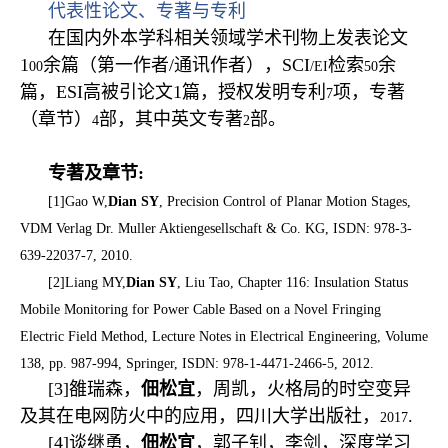
代表性论文、专著与专利
在国内外本学科相关领域学术刊物上发表论文
1
余篇（第一作者/通讯作者），SCI
检索
余
00
/EI
50
篇，ESI高被引论文1篇，授权发明专利
项，专著
7
（章节）
部，其中英文专著
部。
4
2
专著及章节
:
[1]Gao W,
Dian SY
, Precision Control of Planar Motion Stages,
VDM Verlag Dr. Muller Aktiengesellschaft & Co. KG, ISDN: 978-3-
639-22037-7, 2010.
[2]Liang MY,
Dian SY
, Liu Tao, Chapter 116: Insulation Status
Mobile Monitoring for Power Cable Based on a Novel Fringing
Electric Field Method, Lecture Notes in Electrical Engineering, Volume
138, pp. 987-994, Springer, ISDN: 978-1-4471-2466-5, 2012.
[3]雒瑞森，
佃松宜
，周凯，火格局的时空变异
及其在电网防火中的应用，四川大学出版社，
.
2017
[4]谈继勇，
佃松宜
，郭子钊，李剑，深度学习