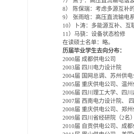
7
）
焦宁：高压直流输电谐
8
）
陈保瑞：考虑多源互补
9
）
张雨晗：高压直流输电
10
）卜涛：多能源互补、互
11
）马骁：设备状态检修
在读硕士名单：略。
历届毕业学生去向分布：
2000
届
成都供电公司
2003
届
四川电力设计院
2004
届
国网总调、苏州供电
2005
届
重庆供电公司、温州
2006
届
四川理工大学、四川
2007
届
西南电力设计院、 
2008
届
重庆供电公司、郑州
2009
届
四川省经研院（
2
名
2010
届
自贡供电公司、成都