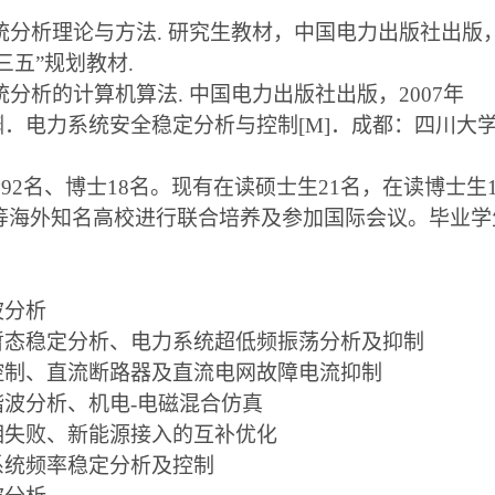
统分析理论与方法
.
研究生教材，中国电力出版社出版
三五”规划教材
.
统分析的计算机算法
.
中国电力出版社出版，
2007
年
渊．电力系统安全稳定分析与控制
[M]
．成都：四川大
士
92
名、博士
18
名。现有在读硕士生
21
名，在读博士生
等海外知名高校进行联合培养及参加国际会议。毕业学
波分析
暂态稳定分析、电力系统超低频振荡分析及抑制
控制、直流断路器及直流电网故障电流抑制
谐波分析、机电
-
电磁混合仿真
相失败、新能源接入的互补优化
系统频率稳定分析及控制