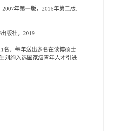
，
2007
年第一版，
2016
年第二版
.
学出版社，
2019
11
名。每年送出多名在读博硕士
生刘绚入选国家级青年人才引进