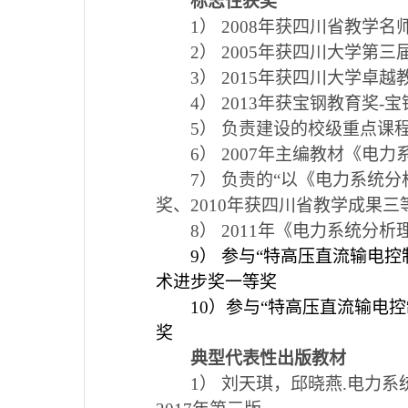
标志性获奖
1
）
2008
年获四川省教学名
2
）
2005
年获四川大学第三
3
）
2015
年获四川大学卓越
4
）
2013
年获宝钢教育奖
-
宝
5
）
负责建设的校级重点课
6
）
2007
年主编教材《电力
7
）
负责的“以《电力系统分
奖、
2010
年获四川省教学成果三
8
）
2011
年《电力系统分析
9
）
参与“特高压直流输电控
术进步奖一等奖
10
）参与“特高压直流输电
奖
典型代表性出版教材
1
）
刘天琪，邱晓燕
.
电力系