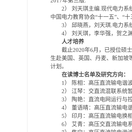
2017
年第三版
.
2
）
刘天琪主编
.
现代电力系
中国电力教育协会“十一五”、“十
3
）
邱晓燕，刘天琪
.
电力系
4
）
刘天琪，李华强，贺之
人才培养
截止
2020
年
6
月，已授位硕
生赴美国、英国、丹麦、新加坡
计划。
在读博士名单及研究方向：
1
）
陈相：高压直流输电谐
2
）
江琴：交直流混联系统
3
）
陶艳：直流电网运行与
4
）
董语晴：高压直流输电
5
）
印月：高压直流输电换
6
）
艾青：高压交直流输电