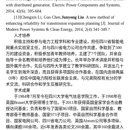
with distributed generation. Electric Power Components and Systems,
2014, 42(6): 595-604.
[13]Chengxin Li, Guo Chen,
Junyong Liu
. A new method of
enhancing reliability for transmission expansion planning [J]. Journal of
Modern Power Systems & Clean Energy, 2014, 2(4):341-349.?
人才培养
积极主持和参与电力工程学科和专业建设，担任四川省智能电
网重点实验室主任，并与四川省电力公司合作共建，争取到了500
万的建设资金，积极参加青年教师培养，主建了7个团队，并亲自
指导十余名教师和培养他们成为博士。长年举办学术讲座并积极与
国外展开合作，先后与四所大学建立了教学科研团队，并送出几十
名学生到海外深造，而且获得多项国际合作基金，在国内连续两届
（8年）担任中国电力院校长联席会主席，与兄弟院校有充分的学
术交流，科研合作和学生互推研究生。
学术成果
于1984年7月至今在四川大学电气信息学院工作，于1998年在
英国Brunel大学获得博士学位。于2011年获得英国皇家学会杰出教
授访问基金；负责和参与了国家863项目、国家自然科学基金、教
育部骨干教师基金、国家973子项目、中英自然科学基金合作项
目、国家电网公司、四川省电力公司、英国Alstom公司等多项纵、
横向课题100余项。近6年发表各类论文200余篇，其中160余篇进入