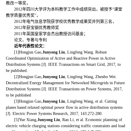
教改一等奖，
2012年四川大学评为本科教学工作中成绩突出，被授予“课堂
教学质量优秀奖”，
2012年电气信息学院获学校优秀教学成果奖并列第三名，
2012年获宝钢优秀教师奖
2011年英国皇家学会杰出教授访问基金；
论文、专著与专利
近年代表性论文：
[1]Hongjun Gao,
Junyong Liu
, Lingfeng Wang. Robust
Coordinated Optimization of Active and Reactive Power in Active
Distribution Systems [J]. IEEE Transactions on Smart Grid, 2017, to
be published.
[2]Hongjun Gao,
Junyong Liu
, Lingfeng Wang, Zhenbo Wei.
Decentralized Energy Management for Networked Microgrids in Future
Distribution Systems [J]. IEEE Transactions on Power Systems, 2017,
to be published
[3]Hongjun Gao,
Junyong Liu
, Lingfeng Wang, et al. Cutting
planes based relaxed optimal power flow in active distribution systems
[J]. Electric Power Systems Research, 2017, 143:272-280.
[5]Yue Xiang,
Junyong Liu
, Ran Li, et al. Economic planning of
electric vehicle charging stations considering traffic constraints and load