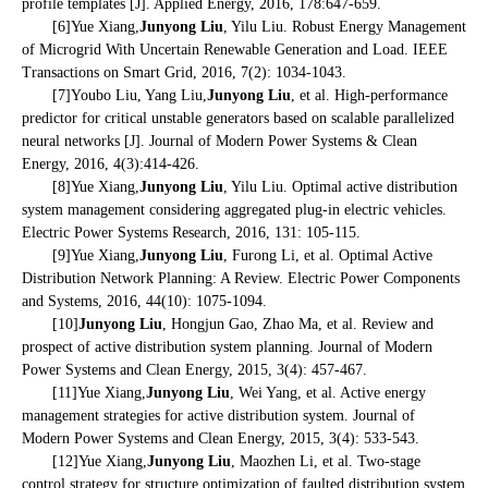
profile templates [J]. Applied Energy, 2016, 178:647-659.
[6]Yue Xiang,
Junyong Liu
, Yilu Liu. Robust Energy Management
of Microgrid With Uncertain Renewable Generation and Load. IEEE
Transactions on Smart Grid, 2016, 7(2): 1034-1043.
[7]Youbo Liu, Yang Liu,
Junyong Liu
, et al. High-performance
predictor for critical unstable generators based on scalable parallelized
neural networks [J]. Journal of Modern Power Systems & Clean
Energy, 2016, 4(3):414-426.
[8]Yue Xiang,
Junyong Liu
, Yilu Liu. Optimal active distribution
system management considering aggregated plug-in electric vehicles.
Electric Power Systems Research, 2016, 131: 105-115.
[9]Yue Xiang,
Junyong Liu
, Furong Li, et al. Optimal Active
Distribution Network Planning: A Review. Electric Power Components
and Systems, 2016, 44(10): 1075-1094.
[10]
Junyong Liu
, Hongjun Gao, Zhao Ma, et al. Review and
prospect of active distribution system planning. Journal of Modern
Power Systems and Clean Energy, 2015, 3(4): 457-467.
[11]Yue Xiang,
Junyong Liu
, Wei Yang, et al. Active energy
management strategies for active distribution system. Journal of
Modern Power Systems and Clean Energy, 2015, 3(4): 533-543.
[12]Yue Xiang,
Junyong Liu
, Maozhen Li, et al. Two-stage
control strategy for structure optimization of faulted distribution system