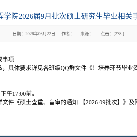
程学院2026届9月批次硕士研究生毕业相关
日期：2026年06月22日 作者： 来源： 点击：[
278
]
成事项
核，具体要求详见各班级
QQ
群文件《！培养环节毕业资
日下午
17:00
前。
群文件《硕士查重、盲审的通知
-
【
2026.09
批次】》及