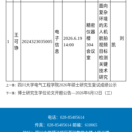
面向
复杂
环境
精密
的无
电
仪器
人机
王
子
2026.6.19
楼
航拍
刘
1
可
2024323035005
信
14:00
304
视频
凯
铮
息
会议
目标
室
检测
关键
技术
研究
四川大学电气工程学院2026年硕士研究生复试成绩公示
上一条：
博士研究生学位论文开题公告—2026年6月12日（三）
下一条：
电话：028-85405614
传真：028-85405614 邮编：610065