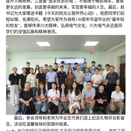
提升人格修养。三是要“追求优质供电”，不局限于眼前得失，聚焦
更长远的发展，创造更卓越的未来，实现更幸福的人生。最后，赵
书记为大家赠送书籍《今天的阳光让我怦然心动》，祝愿同学们前
程似锦、充满阳光，希望大家作为母校130周年华诞毕业的“最年轻
的校友”，能够传承川大精神，弘扬电气文化，川大电气永远是同
学们的坚强后盾和精神港湾。
最后，参会领导和老师为毕业生代表们送上纪念礼物并合影留
念，活动在温馨愉快的氛围中结束。
树立和践行正确政绩观 实干担当赋能青春远航——电气工程