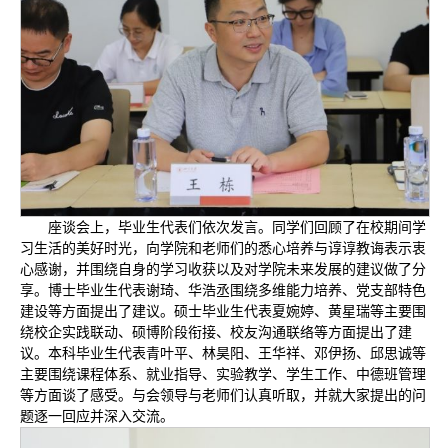
座谈会上，毕业生代表们依次发言。同学们回顾了在校期间学
习生活的美好时光，向学院和老师们的悉心培养与谆谆教诲表示衷
心感谢，并围绕自身的学习收获以及对学院未来发展的建议做了分
享。博士毕业生代表谢琦、华浩丞围绕多维能力培养、党支部特色
建设等方面提出了建议。硕士毕业生代表夏婉婷、黄星瑞等主要围
绕校企实践联动、硕博阶段衔接、校友沟通联络等方面提出了建
议。本科毕业生代表青叶平、林昊阳、王华祥、邓伊扬、邱思诚等
主要围绕课程体系、就业指导、实验教学、学生工作、中德班管理
等方面谈了感受。与会领导与老师们认真听取，并就大家提出的问
题逐一回应并深入交流。