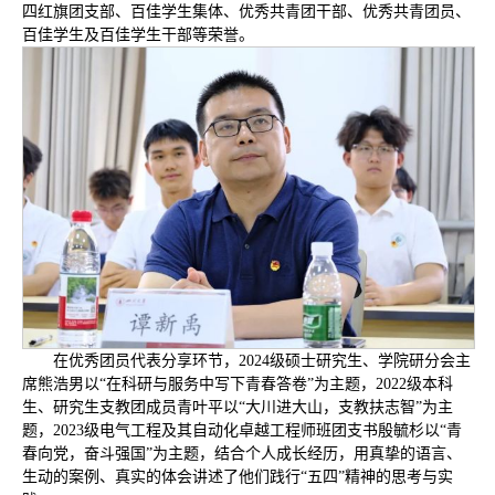
四红旗团支部、百佳学生集体、优秀共青团干部、优秀共青团员、
百佳学生及百佳学生干部等荣誉。
在优秀团员代表分享环节，2024级硕士研究生、学院研分会主
席熊浩男以“在科研与服务中写下青春答卷”为主题，2022级本科
生、研究生支教团成员青叶平以“大川进大山，支教扶志智”为主
题，2023级电气工程及其自动化卓越工程师班团支书殷毓杉以“青
春向党，奋斗强国”为主题，结合个人成长经历，用真挚的语言、
生动的案例、真实的体会讲述了他们践行“五四”精神的思考与实