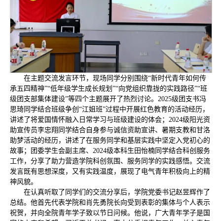
在主题交流发言环节，现场同学分别围绕“新时代青年如何传
承五四精神”“低年级学生成长规划”“向党组织靠拢的实践路径”“班
级团支部集体建设”等四个主题展开了热烈讨论。2025级团支书冯
思琦同学结合班级争创“江姐班”过程中开展红色教育的活动经历，
讲述了将爱国情怀融入日常学习与班级建设的体会；2024级阳光资
助宣传员李忠翔同学结合自身参与诚信资助宣讲、暑期支教和甘洛
助梦活动的经历，讲述了在服务同学和基层实践中坚定入党初心的
故事；团委学生会副主席、2024级本科生田怡楠同学结合科创服务
工作，分享了助力营造学院科创氛围、服务同学的实践感悟。交流
发言既有思想深度，又有实践温度，展现了电气青年积极向上的精
神风貌。
在认真听取了同学们的交流分享后，学院党委书记赵昱辉作了
总结。他首先代表学院和肖先勇院长向受到表彰的集体与个人表示
祝贺，并向全院青年学子致以节日问候。他说，广大青年学子是国