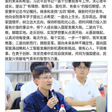
家的未来和希望。习近平总书记一直十分重视青年工作，关心青年
成长，提出了“有理想、敢担当、能吃苦、肯奋斗”的殷切期望，大
家要牢记总书记嘱托，继承和发扬“五四”精神，做新时代好青年。
他向全院青年学子提出三点希望：一是向上生长，志存高远。厚植
家国情怀，树立远大志向，保持积极阳光心态，把时间精力投入到
最有价值的事业中，将个人成长融入国家发展大局。二是向下扎
根，脚踏实地。走近目标、实现梦想要从点滴开始、从基层做起，
认真对待每堂课、每次作业、每个实验，一步一个脚印，筑牢发展
根基；三是向新而行，拥抱变革。面向未来各种不确定性，面向国
家能源战略和人工智能发展的新机遇和新挑战，做有心人，干困难
事，在勇于创新、攻坚克难中实现自我突破，共同为强国建设、民
族复兴贡献电气青年的智慧与力量。