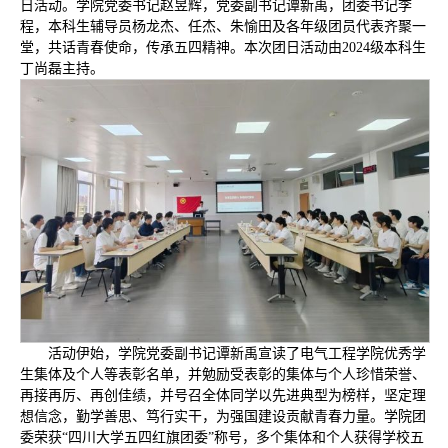
日活动。学院党委书记赵昱辉，党委副书记谭新禹，团委书记李
程，本科生辅导员杨龙杰、任杰、朱愉田及各年级团员代表齐聚一
堂，共话青春使命，传承五四精神。本次团日活动由2024级本科生
丁尚磊主持。
活动伊始，学院党委副书记谭新禹宣读了电气工程学院优秀学
生集体及个人等表彰名单，并勉励受表彰的集体与个人珍惜荣誉、
再接再厉、再创佳绩，并号召全体同学以先进典型为榜样，坚定理
想信念，勤学善思、笃行实干，为强国建设贡献青春力量。学院团
委荣获“四川大学五四红旗团委”称号，多个集体和个人获得学校五