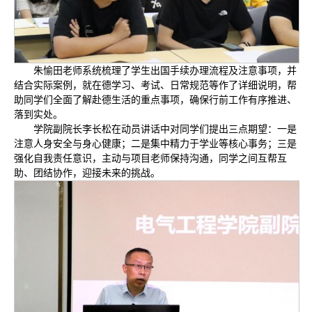
朱愉田老师系统梳理了学生出国手续办理流程及注意事项，并
结合实际案例，就在德学习、考试、日常规范等作了详细说明，帮
助同学们全面了解赴德生活的重点事项，确保行前工作有序推进、
落到实处。
学院副院长李长松在动员讲话中对同学们提出三点期望：一是
注意人身安全与身心健康；二是集中精力于学业等核心事务；三是
强化自我责任意识，主动与项目老师保持沟通，同学之间互帮互
助、团结协作，迎接未来的挑战。