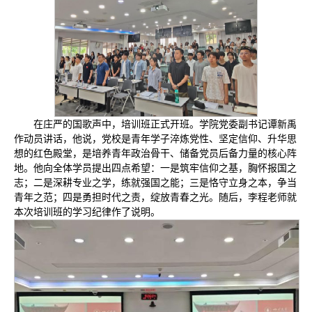
在庄严的国歌声中，培训班正式开班。学院党委副书记谭新禹
作动员讲话，他说，党校是青年学子淬炼党性、坚定信仰、升华思
想的红色殿堂，是培养青年政治骨干、储备党员后备力量的核心阵
地。他向全体学员提出四点希望：一是筑牢信仰之基，胸怀报国之
志；二是深耕专业之学，练就强国之能；三是恪守立身之本，争当
青年之范；四是勇担时代之责，绽放青春之光。随后，李程老师就
本次培训班的学习纪律作了说明。