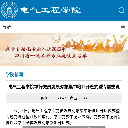
导航
学院新闻
电气工程学院举行党员发展对象集中培训开班式暨专题党课
时间:2026-05-27 点击：
136
5月23日，电气工程学院党员发展对象集中培训班开班仪式暨
专题党课在望江校区举行。学院党委书记赵昱辉，党委副书记谭新
禹以及学院全体发展对象参加开班式。