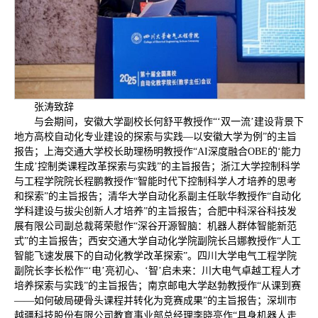
张涛致辞
与会期间，安徽大学副校长何舒平教授作“‘双一流’建设背景下
地方高校自动化专业建设的探索与实践—以安徽大学为例”的主旨
报告；上海交通大学校长助理杨明教授作“AI深度融合OBE的‘能力
生成’控制类课程改革探索与实践”的主旨报告；浙江大学控制科学
与工程学院院长程鹏教授作“智能时代下控制科学人才培养的思考
和探索”的主旨报告；清华大学自动化系副主任耿华教授作“自动化
学科建设与拔尖创新人才培养”的主旨报告；合肥中科深谷科技发
展有限公司副总裁蒋荣慰作“深谷开源智脑：机器人群体智能新范
式”的主旨报告；西安交通大学自动化学院副院长吕娜教授作“人工
智能飞速发展下的自动化教学改革探索”。四川大学电气工程学院
副院长李长松作“‘电’亮初心、‘智’启未来：川大电气卓越工程人才
培养探索与实践”的主旨报告；南京邮电大学赵勃教授作“从课到赛
——如何破局硬骨头课程并转化为竞赛成果”的主旨报告；深圳市
越疆科技股份有限公司教育事业部总经理李晓亮作“具身机器人走