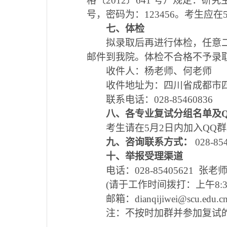
格〔2012〕641 号）规定：研究生招生
号，密码为：123456。考生应在
七、体检
拟录取后再进行体检，任意二
邮件到我院。体检不合格不予录
收件人：杨老师、何老师
收件地址为：四川省成都市四川
联系电话：028-85460836
八、各专业复试分组名单及Q
考生请在5月2日内加入QQ
九、
咨询联系方式
：
028-8
十、举报受理渠道
电话：028-85405621 张老
(请于工作时间拨打：上午8:30-1
邮箱：
dianqijiwei@scu.edu.c
注：不按时加群并参加复试