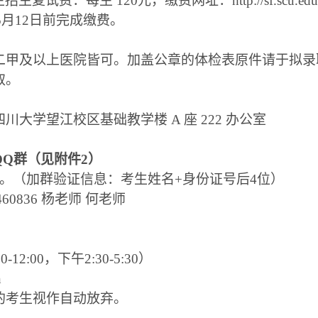
复试费：每生 120元，缴费网址：http://sf.scu.edu
5月12日前完成缴费。
甲及以上医院皆可。加盖公章的体检表原件请于拟录取
取。
大学望江校区基础教学楼 A 座 222 办公室
Q群（见附件2）
群。
（加群验证信息：考生姓名+身份证号后4位）
5460836 杨老师 何老师
师
2:00，下午2:30-5:30）
n
的考生视作自动放弃。