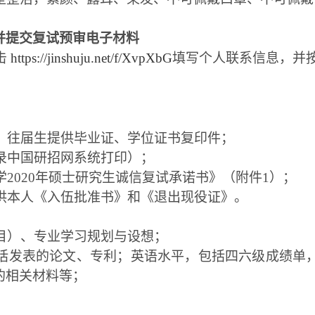
并提交复试预审电子材料
击
https://jinshuju.net/f/XvpXbG
填写个人联系信息，并
；
、往届生提供毕业证、学位证书复印件；
录中国研招网系统打印）；
2020年硕士研究生诚信复试承诺书》（附件1）；
供本人《入伍批准书》和《退出现役证》。
目）、专业学习规划与设想；
括发表的论文、专利；英语水平，包括四六级成绩单
的相关材料等；